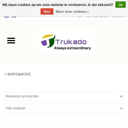
Wij slaan cookies op om onze website te verbeteren. Is dat akkoord?
Ja
Nee
Meer over cookies »
EUR
/
USD
0 Artikelen - €0,00
Home
Leer
Fantasy
/
/
MARS&MORE
Merchandise
Retro Vintage
Gothic Steampunk
Tassen