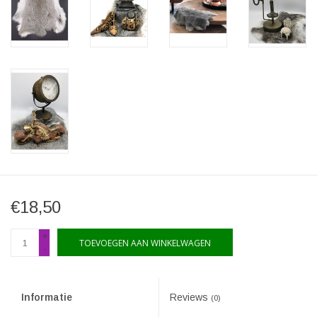
€18,50
+
TOEVOEGEN AAN WINKELWAGEN
-
Informatie
Reviews
(0)