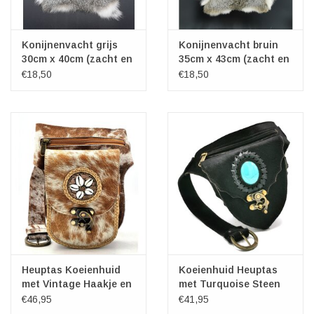
Konijnenvacht grijs
Konijnenvacht bruin
30cm x 40cm (zacht en
35cm x 43cm (zacht en
geurloos)
geurloos)
€18,50
€18,50
Heuptas Koeienhuid
Koeienhuid Heuptas
met Vintage Haakje en
met Turquoise Steen
Schelpen ornament
en haakje
€46,95
€41,95
"Ibiza"