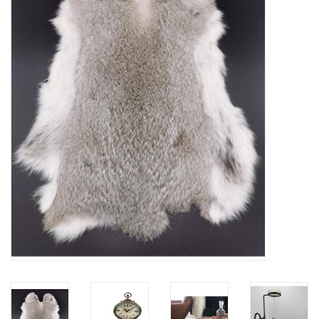
Veronese Design
Giftware & Lifestyle &
Collectables
Bezoek ons
Nieuw
Aanbiedingen