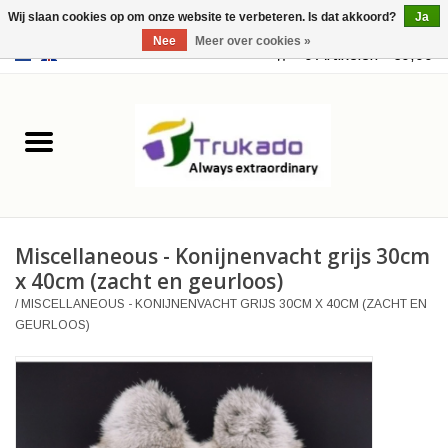
Wij slaan cookies op om onze website te verbeteren. Is dat akkoord?
Ja
Nee
Meer over cookies »
EUR
/
USD
0 Artikelen - €0,00
Home
Leer
Fantasy
Miscellaneous - Konijnenvacht grijs 30cm
Merchandise
x 40cm (zacht en geurloos)
/
MISCELLANEOUS - KONIJNENVACHT GRIJS 30CM X 40CM (ZACHT EN
Retro Vintage
GEURLOOS)
Gothic Steampunk
Tassen