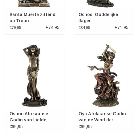
Santa Muerte zittend
Ochosi Goddelijke
op Troon
Jager
€74,95
€71,95
€79,95
€84,95
Oshun Afrikaanse
Oya Afrikaanse Godin
Godin van Liefde,
van de Wind der
Schoonheid en Zoet
Verandering
€69,95
€69,95
Water