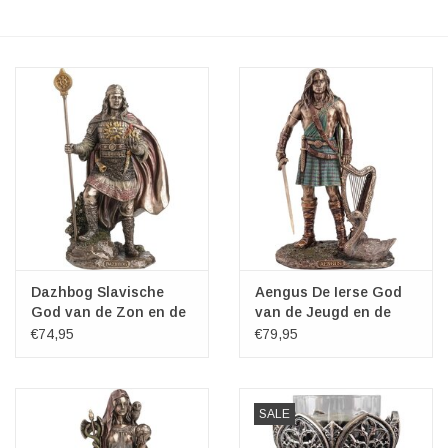
Veronese Design
Giftware & Lifestyle &
Collectables
Bezoek ons
Nieuw
Aanbiedingen
Dazhbog Slavische
Aengus De Ierse God
God van de Zon en de
van de Jeugd en de
Regen
Liefde Veronese Design
€74,95
€79,95
SALE