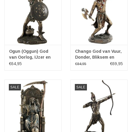
Ogun (Oggun) God
Chango God van Vuur,
van Oorlog, IJzer en
Donder, Bliksem en
Jacht
Oorlog
€64,95
€69,95
€84,95
SALE
SALE