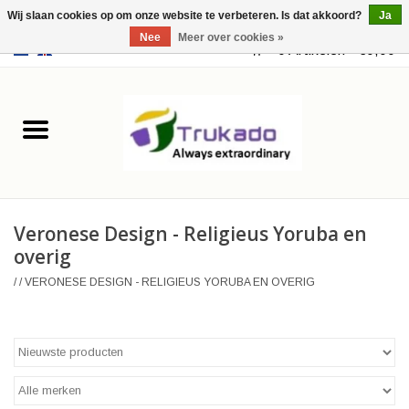
Wij slaan cookies op om onze website te verbeteren. Is dat akkoord?
Ja
Nee
Meer over cookies »
EUR
/
USD
0 Artikelen - €0,00
Home
Leer
Fantasy
Veronese Design - Religieus Yoruba en
Merchandise
overig
/
/
VERONESE DESIGN - RELIGIEUS YORUBA EN OVERIG
Retro Vintage
Gothic Steampunk
Tassen