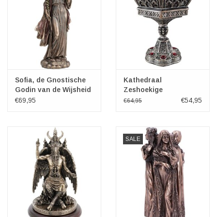
Sofia, de Gnostische
Kathedraal
Godin van de Wijsheid
Zeshoekige
Veronese Design
Kaarshouder Veronese
€69,95
€54,95
€64,95
Design
SALE