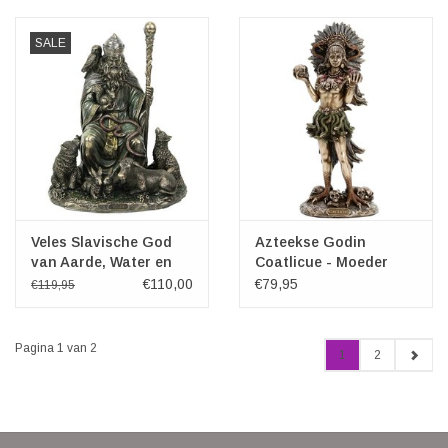
SALE
Veles Slavische God
Azteekse Godin
van Aarde, Water en
Coatlicue - Moeder
Onderwereld
van de Goden
€110,00
€79,95
€119,95
Pagina 1 van 2
1
2