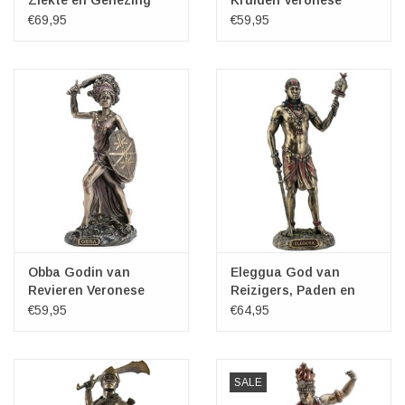
Design
€69,95
€59,95
Obba Godin van
Eleggua God van
Revieren Veronese
Reizigers, Paden en
Design
Geluk
€59,95
€64,95
SALE