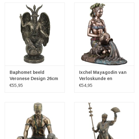
Baphomet beeld
Ixchel Mayagodin van
Veronese Design 26cm
Verloskunde en
Geneeskunde
€55,95
€54,95