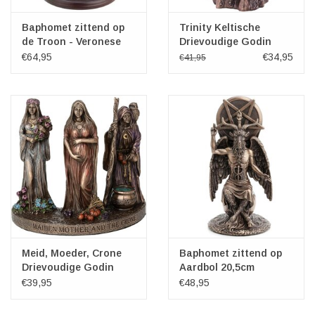
Baphomet zittend op
Trinity Keltische
de Troon - Veronese
Drievoudige Godin
Design
Kandelaar
€64,95
€34,95
€41,95
Meid, Moeder, Crone
Baphomet zittend op
Drievoudige Godin
Aardbol 20,5cm
Veronese Design
Veronese Design
€39,95
€48,95