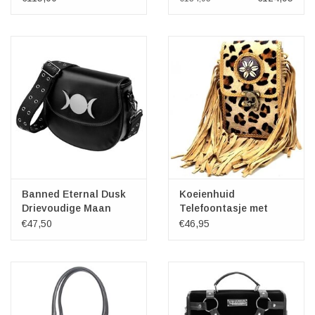
Banned Eternal Dusk
Koeienhuid
Drievoudige Maan
Telefoontasje met
Schoudertas
franjes en Vintage
€47,50
€46,95
Haakje