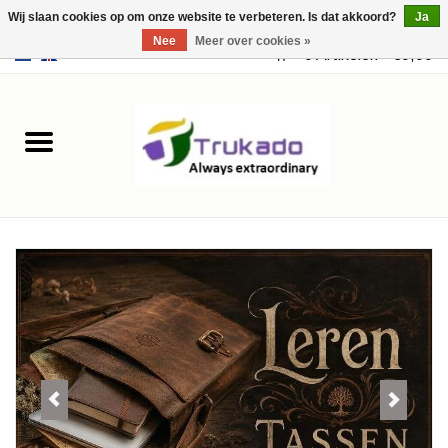
Wij slaan cookies op om onze website te verbeteren. Is dat akkoord?
Ja
Nee
Meer over cookies »
EUR
/
USD
0 Artikelen - €0,00
Home
Leer
Fantasy
Merchandise
Retro Vintage
Gothic Steampunk
Tassen