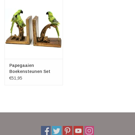
Papegaaien
Boekensteunen Set
van 2
€51,95