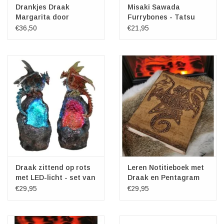
Drankjes Draak
Misaki Sawada
Margarita door
Furrybones - Tatsu
Stanley Morrison
Dragon
€36,50
€21,95
Draak zittend op rots
Leren Notitieboek met
met LED-licht - set van
Draak en Pentagram
2 rood/blauw
20cm x 15cm
€29,95
€29,95