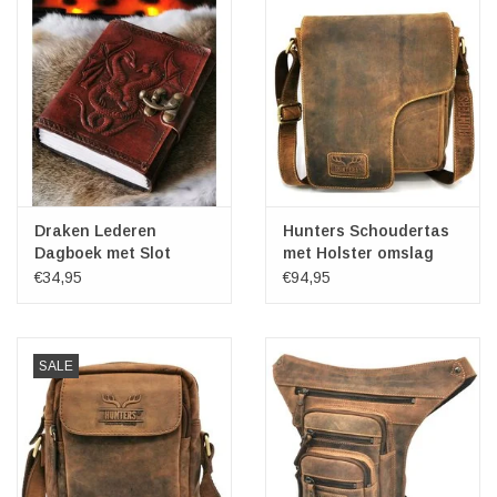
Draken Lederen
Hunters Schoudertas
Dagboek met Slot
met Holster omslag
(notitieboek)
24x25x8cm
€34,95
€94,95
SALE