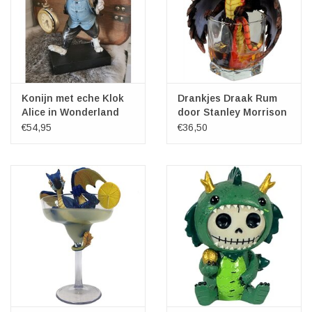
Konijn met eche Klok
Drankjes Draak Rum
Alice in Wonderland
door Stanley Morrison
beeldje
€54,95
€36,50