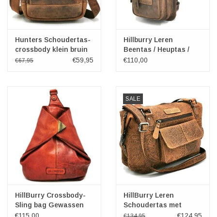
Hunters Schoudertas-
Hillburry Leren
crossbody klein bruin
Beentas / Heuptas /
Crossbody
€59,95
€110,00
€67,95
SALE
HillBurry Crossbody-
HillBurry Leren
Sling bag Gewassen
Schoudertas met
Leer rood
Bloemen reliëf
€115,00
€124,95
€134,95