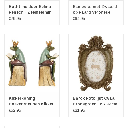
Bathtime door Selina
Samoerai met Zwaard
Fenech - Zeemeermin
op Paard Veronese
in een Badkuip
Design
€79,95
€64,95
Kikkerkoning
Barok Fotolijst Ovaal
Boekensteunen Kikker
Bronsgroen 16 x 24cm
Set van 2
€52,95
€21,95