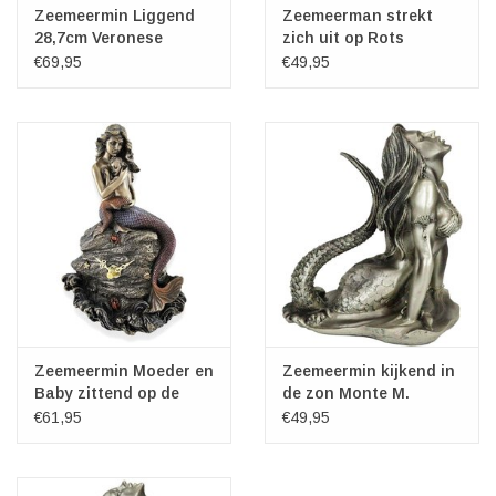
Zeemeermin Liggend
Zeemeerman strekt
28,7cm Veronese
zich uit op Rots
Design
Veronese Design
€69,95
€49,95
Zeemeermin Moeder en
Zeemeermin kijkend in
Baby zittend op de
de zon Monte M.
Rots - Klok
Moore
€61,95
€49,95