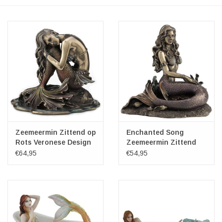
Veronese Design
Giftware & Lifestyle &
Collectables
Bezoek ons
Nieuw
Zeemeermin Zittend op
Enchanted Song
Rots Veronese Design
Zeemeermin Zittend
Aanbiedingen
Veronese Design
€64,95
€54,95