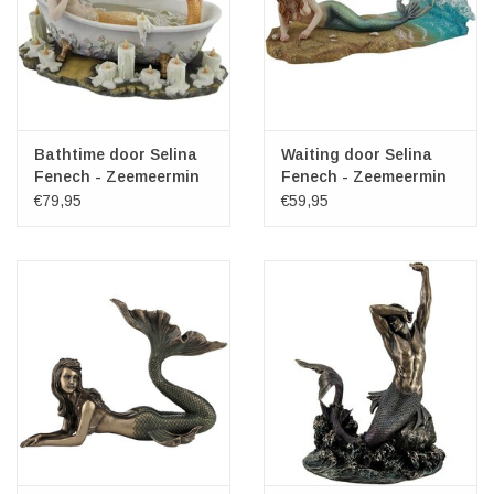
Bathtime door Selina
Waiting door Selina
Fenech - Zeemeermin
Fenech - Zeemeermin
in een Badkuip
Liggend op het
€79,95
€59,95
zandstrand