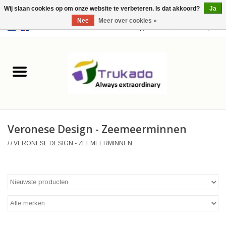
Wij slaan cookies op om onze website te verbeteren. Is dat akkoord?
Ja
Nee
Meer over cookies »
EUR
/
USD
0 Artikelen - €0,00
Home
Leer
Fantasy
Veronese Design - Zeemeerminnen
Merchandise
/
/
VERONESE DESIGN - ZEEMEERMINNEN
Retro Vintage
Gothic Steampunk
Tassen