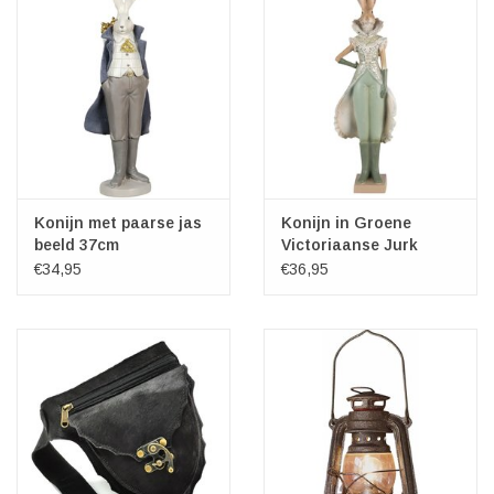
Konijn met paarse jas
Konijn in Groene
beeld 37cm
Victoriaanse Jurk
44cm
€34,95
€36,95