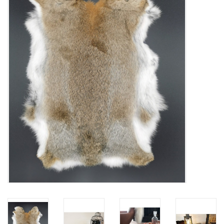
Veronese Design
Giftware & Lifestyle &
Collectables
Bezoek ons
Nieuw
Aanbiedingen