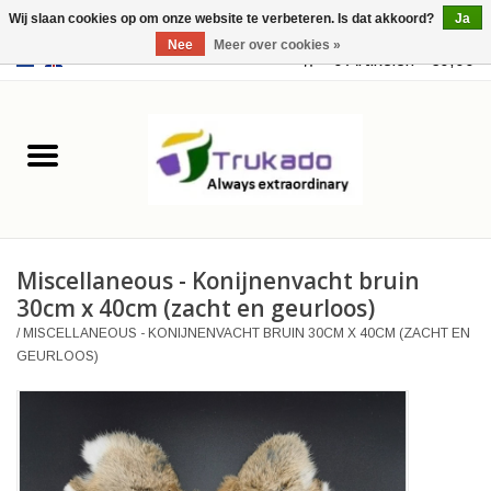
Wij slaan cookies op om onze website te verbeteren. Is dat akkoord?
Ja
Nee
Meer over cookies »
EUR
/
USD
0 Artikelen - €0,00
Home
Leer
Fantasy
Miscellaneous - Konijnenvacht bruin
Merchandise
30cm x 40cm (zacht en geurloos)
/
MISCELLANEOUS - KONIJNENVACHT BRUIN 30CM X 40CM (ZACHT EN
Retro Vintage
GEURLOOS)
Gothic Steampunk
Tassen