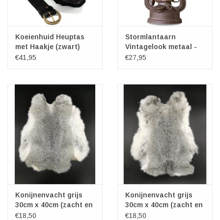
Koeienhuid Heuptas
Stormlantaarn
met Haakje (zwart)
Vintagelook metaal -
klein met LED-licht
€41,95
€27,95
Konijnenvacht grijs
Konijnenvacht grijs
30cm x 40cm (zacht en
30cm x 40cm (zacht en
geurloos)
geurloos)
€18,50
€18,50