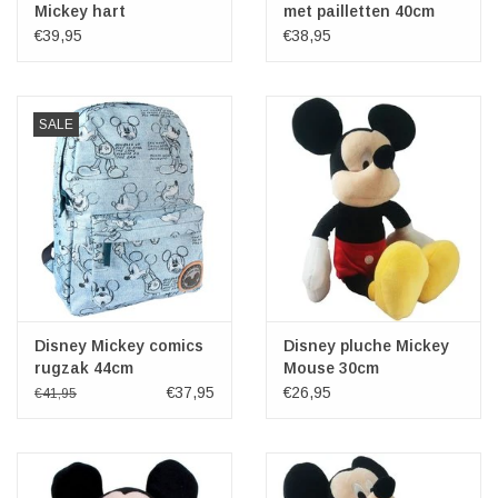
Mickey hart
met pailletten 40cm
schoudertasje
(zwart)
€39,95
€38,95
SALE
Disney Mickey comics
Disney pluche Mickey
rugzak 44cm
Mouse 30cm
€37,95
€26,95
€41,95