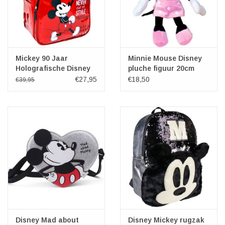
Mickey 90 Jaar
Minnie Mouse Disney
Holografische Disney
pluche figuur 20cm
rugzak 40cm
€27,95
€18,50
€39,95
Disney Mad about
Disney Mickey rugzak