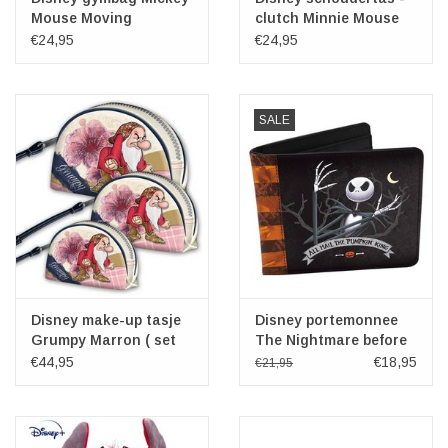
Mouse Moving
clutch Minnie Mouse
Cheerful
€24,95
€24,95
SALE
Disney make-up tasje
Disney portemonnee
Grumpy Marron ( set
The Nightmare before
van 3 )
Christmas Jack
€44,95
€18,95
€21,95