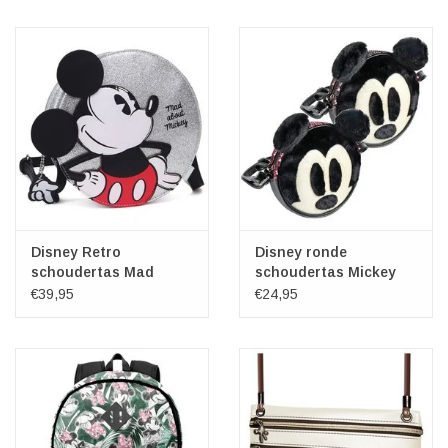
Disney Retro
Disney ronde
schoudertas Mad
schoudertas Mickey
about Mickey
met pluche en
€39,95
€24,95
pailletten