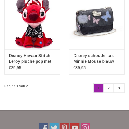
Disney Hawaii Stitch
Disney schoudertas
Leroy pluche pop met
Minnie Mouse blauw
geluid 30cm
€29,95
€39,95
Pagina 1 van 2
1
2