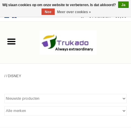
Wij slaan cookies op om onze website te verbeteren. Is dat akkoord?
Ja
Nee
Meer over cookies »
EUR
/
USD
0 Artikelen - €0,00
Home
Leer
Fantasy
/
/
DISNEY
Merchandise
Retro Vintage
Gothic Steampunk
Tassen