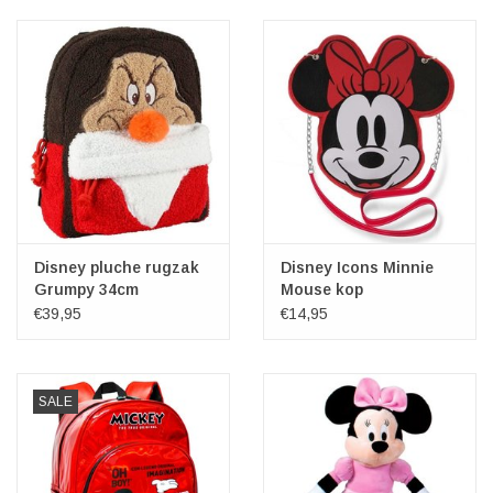
Veronese Design
Giftware & Lifestyle &
Collectables
Bezoek ons
Nieuw
Disney pluche rugzak
Disney Icons Minnie
Grumpy 34cm
Mouse kop
schoudertasje
€39,95
€14,95
Aanbiedingen
SALE