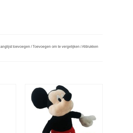
langlijst toevoegen
/
Toevoegen om te vergelijken
/
Afdrukken
ickey
Mickey Mouse is een van het meest
iconische en geliefde Disney figuren. Deze
pluche Mickey past perfect in elk huis,
GEN
appartement of kamer ongeacht leeftijd,
beroep of geslacht van zijn baasje. Mickey is
super cool! Mickey is lief! Mickey is onze
favoriet!
TOEVOEGEN AAN WINKELWAGEN