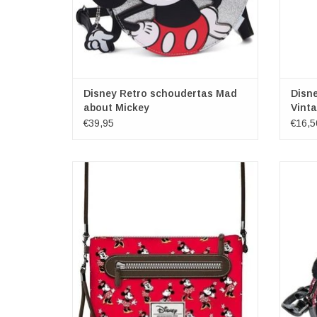
Disney Retro schoudertas Mad
Disn
about Mickey
Vint
€39,95
€16,5
Disney tassen - clutch Minnie Mouse
Walt
Cheerful. Ruim assortiment Disney tassen
persona
met Mickey Mouse, Chip n Dale, Grumpy,
hij 
Dopey en meer
Aanva
Mort
TOEVOEGEN AAN WINKELWAGEN
vrouw 
TO