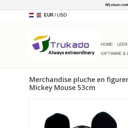
Wij slaan coo
EUR
/
USD
HOME
LEER
GIFTWARE & 
Merchandise pluche en figuren
Mickey Mouse 53cm