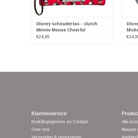
Disney schoudertas - clutch
Disn
Minnie Mouse Cheerful
Micke
€24,95
€24,9
Klantenservice
Produc
Bedrijfsgegevens en Contact
Alle pro
Over ons
Nieuwe 
Verzenden & retourneren
Aanbied