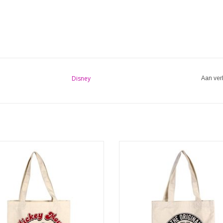
Disney
Aan ver
ey tassen - Disney shopper Mickey
Disney tassen - Disney shopper M
Mouse Vintage
Mouse 1928
EVOEGEN AAN WINKELWAGEN
TOEVOEGEN AAN WINKELWA