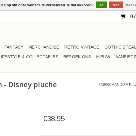
kies op om onze website te verbeteren. Is dat akkoord?
Ja
Nee
Meer 
0 A
FANTASY
MERCHANDISE
RETRO VINTAGE
GOTHIC STEA
LIFESTYLE & COLLECTABLES
BEZOEK ONS
NIEUW
AANBIED
 - Disney pluche
/
MERCHANDISE PLU
€38,95