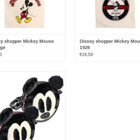
ey shopper Mickey Mouse
Disney shopper Mickey Mo
age
1928
0
€16,50
 Disney kwam op het idee van het
ge Mickey Mouse door een muis die
in zijn kantoor in Kansas City zag.
nkelijk zou het personage de naam
imer Mouse krijgen, maar Disneys
Lillian Marie Bounds vond die naam
te serieus en niet r
EVOEGEN AAN WINKELWAGEN