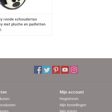
ey ronde schoudertas
y met pluche en pailletten
5
ten
Mijn account
ducten
Registreren
producten
Mijn bestellingen
ingen
Mijn tickets