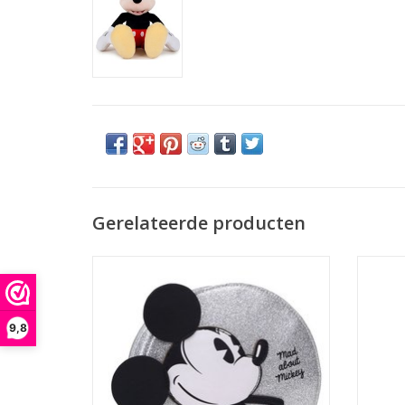
Gerelateerde producten
Walt Disney kwam op het idee van het
Disn
personage Mickey Mouse door een muis die
hij in zijn kantoor in Kansas City zag.
TO
Aanvankelijk zou het personage de naam
9,8
Mortimer Mouse krijgen, maar Disneys
vrouw Lillian Marie Bounds vond die naam
te serieus en niet r
TOEVOEGEN AAN WINKELWAGEN