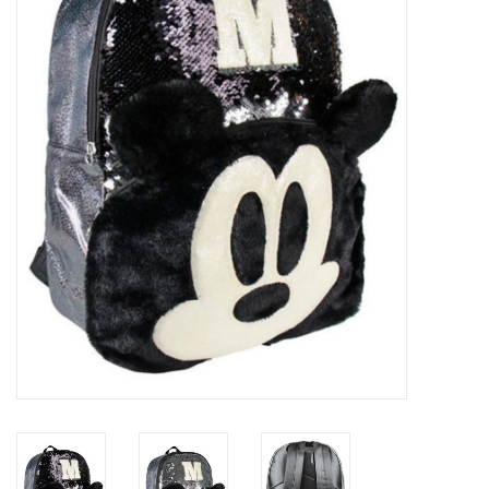
Veronese Design
Giftware & Lifestyle &
Collectables
Bezoek ons
Nieuw
Aanbiedingen