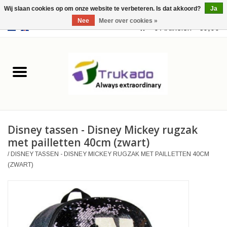
Wij slaan cookies op om onze website te verbeteren. Is dat akkoord?
Ja
Nee
Meer over cookies »
EUR
/
USD
0 Artikelen - €0,00
Home
Leer
Fantasy
Disney tassen - Disney Mickey rugzak
Merchandise
met pailletten 40cm (zwart)
/
DISNEY TASSEN - DISNEY MICKEY RUGZAK MET PAILLETTEN 40CM
Retro Vintage
(ZWART)
Gothic Steampunk
Tassen