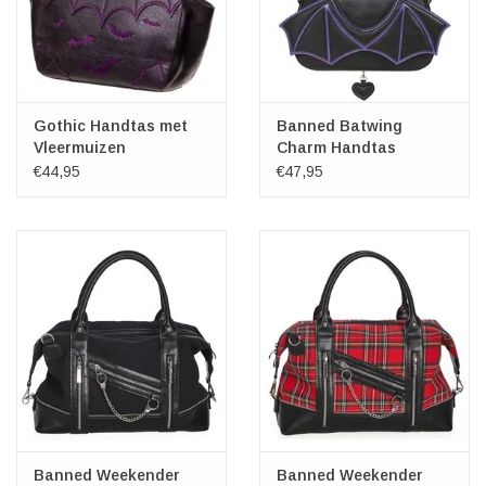
Gothic Handtas met
Banned Batwing
Vleermuizen
Charm Handtas
zwart/paars
zwart/paars
€44,95
€47,95
Banned Weekender
Banned Weekender