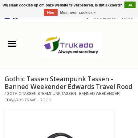
Wij slaan cookies op om onze website te verbeteren. Is dat akkoord?
Ja
Nee
Meer over cookies »
EUR
/
USD
0 Artikelen - €0,00
Home
Leer
Fantasy
Gothic Tassen Steampunk Tassen -
Merchandise
Banned Weekender Edwards Travel Rood
/
GOTHIC TASSEN STEAMPUNK TASSEN - BANNED WEEKENDER
Retro Vintage
EDWARDS TRAVEL ROOD
Gothic Steampunk
Tassen