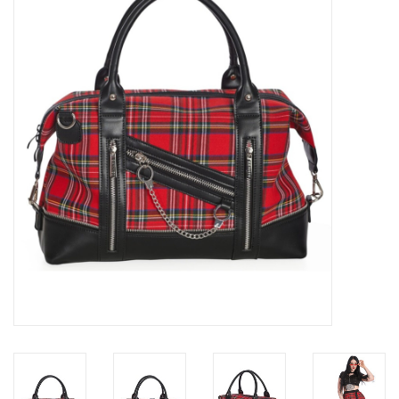
Veronese Design
Giftware & Lifestyle &
Collectables
Bezoek ons
Nieuw
Aanbiedingen