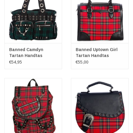
Banned Camdyn
Banned Uptown Girl
Tartan Handtas
Tartan Handtas
(groen)
€54,95
€55,00