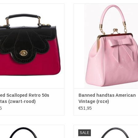
ed Scalloped Retro 50s Handtas
Een tas met strik is nooit saai. Voo
(zwart-rood)
50s stijl roze laktas met een strik
ngen (bxhxd) ca. 27cm x 16cm x 8cm
voorkant. Nostalgisch, elegant en 
EVOEGEN AAN WINKELWAGEN
TOEVOEGEN AAN WINKELWA
ed Scalloped Retro 50s
Banned handtas American
tas (zwart-rood)
Vintage (roze)
5
€51,95
 Retro 50's Country Rose Handtas
Banned Retro-geïnspireerde handt
SALE
zwart
strik Marilyn