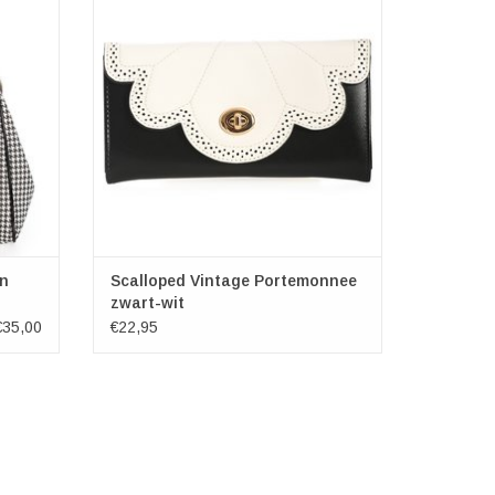
Afmetingen: (LxHxD) ca. 19cm x 10,5cm x
3cm
TOEVOEGEN AAN WINKELWAGEN
vak
s
 13,5cm
yn
Scalloped Vintage Portemonnee
zwart-wit
€35,00
€22,95