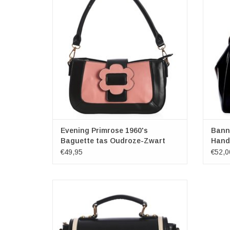
Afmet
Oudroze-Zwart
Merk: Banned
Afmetingen: (bxhbd) ong. 28cm x 16cm x
8cm
TOEVOEGEN AAN WINKELWAGEN
Evening Primrose 1960's
Bann
Baguette tas Oudroze-Zwart
Hand
€49,95
€52,0
Banned Retro Influencer Handtas (zwart-wit)
(bxhxd) ca. 26cm x 22cm x 11cm
TOEVOEGEN AAN WINKELWAGEN