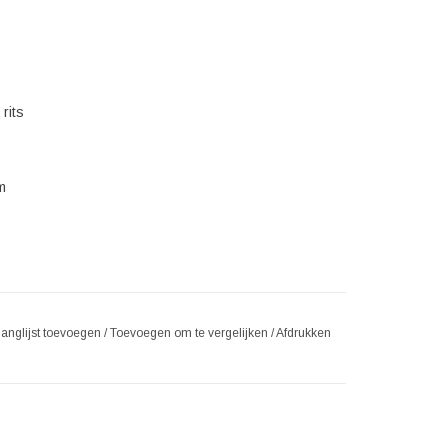
rits
m
langlijst toevoegen
/
Toevoegen om te vergelijken
/
Afdrukken