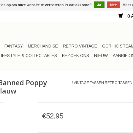
kies op om onze website te verbeteren. Is dat akkoord?
Ja
Nee
Meer 
0 A
FANTASY
MERCHANDISE
RETRO VINTAGE
GOTHIC STEA
LIFESTYLE & COLLECTABLES
BEZOEK ONS
NIEUW
AANBIED
- Banned Poppy
/
VINTAGE TASSEN RETRO TASSEN
blauw
€52,95