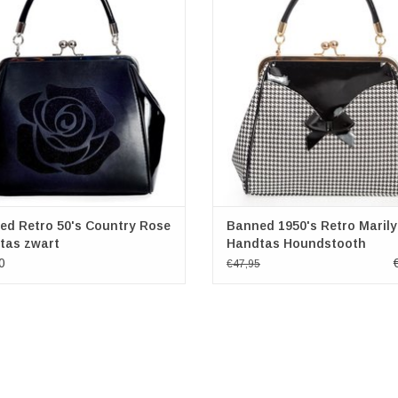
ingen: (bxhxd) ca. 27cm x 25cm x
Houndstooth
10cm
Zwart-Wit
Knipsluiting
Binnenzijde met ritsvak en slip
Achterzijde extra vak met rit
Afneembare schouderriem
Afmeting (bxhxd) ca. 30cm x 20m x
ed Retro 50's Country Rose
Banned 1950's Retro Maril
tas zwart
Handtas Houndstooth
0
€47,95