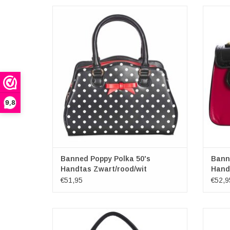
Poppy Polka 50's Handtas Zwart/rood/wit
Bann
Merk: Banned
Afmetingen: (bxhxd) ca. 27,5cm x 18cm x
Afmeti
10cm
TO
TOEVOEGEN AAN WINKELWAGEN
9,8
Banned Poppy Polka 50's
Bann
Handtas Zwart/rood/wit
Hand
€51,95
€52,9
Banned
Evening Primrose 1960's Baguette tas