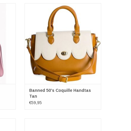
ral een
Banned 50's Coquille Handtas Tan
 aan de
Afmetingen: (bxhxd) ca. 29,5cm x 21cm x
chic!
11cm
GEN
TOEVOEGEN AAN WINKELWAGEN
Banned 50's Coquille Handtas
Tan
€59,95
as met
Scalloped Vintage Portemonnee
Merk: Banned