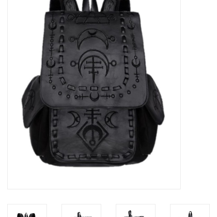
Veronese Design
Giftware & Lifestyle &
Collectables
Bezoek ons
Nieuw
Aanbiedingen