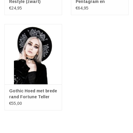
Restyle (zwart)
Pentagram en
Vleermuisvleugels
€24,95
€64,95
Gothic Hoed met brede
rand Fortune Teller
Restyle
€55,00