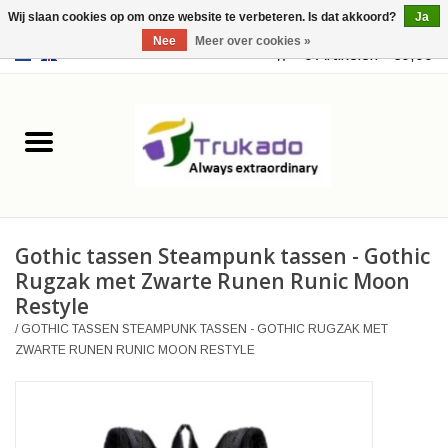
Wij slaan cookies op om onze website te verbeteren. Is dat akkoord?
Ja
Nee
Meer over cookies »
EUR
/
USD
0 Artikelen - €0,00
Home
Leer
Fantasy
Gothic tassen Steampunk tassen - Gothic
Merchandise
Rugzak met Zwarte Runen Runic Moon
Restyle
Retro Vintage
/
GOTHIC TASSEN STEAMPUNK TASSEN - GOTHIC RUGZAK MET
ZWARTE RUNEN RUNIC MOON RESTYLE
Gothic Steampunk
Tassen