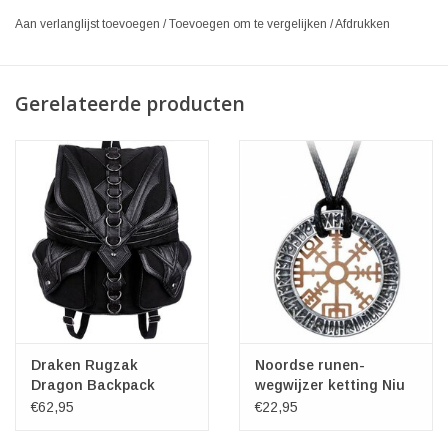
Aan verlanglijst toevoegen
/
Toevoegen om te vergelijken
/
Afdrukken
Gerelateerde producten
Draken Rugzak
Noordse runen-
Dragon Backpack
wegwijzer ketting Niu
Restyle
Heimar Vegvisir -
€62,95
€22,95
Alchemy