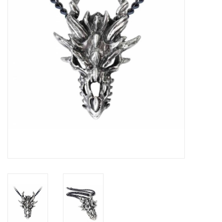
Veronese Design
Giftware & Lifestyle &
Collectables
Bezoek ons
Nieuw
Aanbiedingen