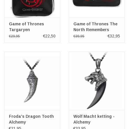
Game of Thrones
Game of Thrones The
Targaryen
North Remembers
Schoudertas
Messenger tas
€22,50
€32,95
€29,95
€39,95
Froda's Dragon Tooth
Wolf Macht ketting -
Alchemy
Alchemy
€21,95
€33,95