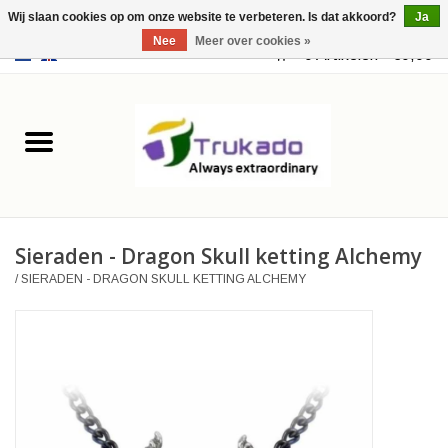
Wij slaan cookies op om onze website te verbeteren. Is dat akkoord?
Ja
Nee
Meer over cookies »
EUR
/
USD
0 Artikelen - €0,00
Home
Leer
Fantasy
Sieraden - Dragon Skull ketting Alchemy
Merchandise
/
SIERADEN - DRAGON SKULL KETTING ALCHEMY
Retro Vintage
Gothic Steampunk
Tassen