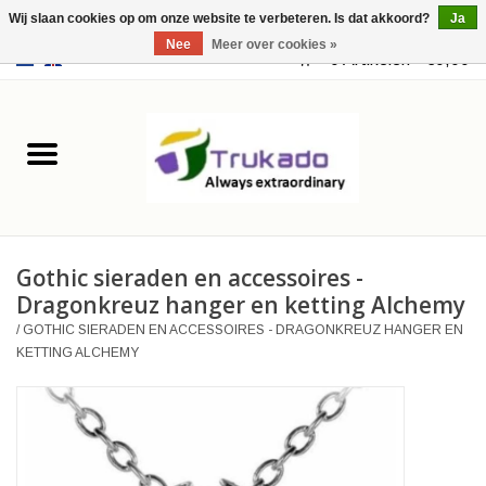
Wij slaan cookies op om onze website te verbeteren. Is dat akkoord?
Ja
Nee
Meer over cookies »
EUR
/
USD
0 Artikelen - €0,00
Home
Leer
Fantasy
Gothic sieraden en accessoires -
Merchandise
Dragonkreuz hanger en ketting Alchemy
/
GOTHIC SIERADEN EN ACCESSOIRES - DRAGONKREUZ HANGER EN
Retro Vintage
KETTING ALCHEMY
Gothic Steampunk
Tassen