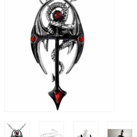
Veronese Design
Giftware & Lifestyle &
Collectables
Bezoek ons
Nieuw
Aanbiedingen