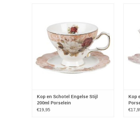
Kop en Schotel Engelse Stijl 200ml
Kop en
Porselein
Perfect voor een kop koffie of thee
Pe
Leuk voor een high-tea
Een geweldig cadeau voor iedere high-tea
Een ge
liefhebber
TOEVOEGEN AAN WINKELWAGEN
TO
Kop en Schotel Engelse Stijl
Kop e
200ml Porselein
Pors
€19,95
€17,9