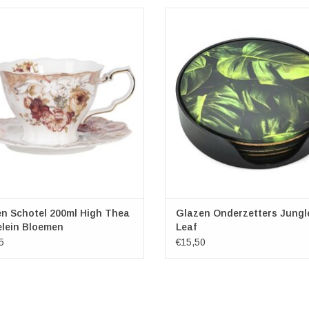
 Schotel 200ml High Thea Porselein
Glazen Onderzetters Jungle L
Bloemen
Diameter10cm
rfect voor een kop koffie of thee
Dikte 0,35cm
Leuk voor een high-tea
TOEVOEGEN AAN WINKELWA
weldig cadeau voor iedere high-tea
liefhebber
EVOEGEN AAN WINKELWAGEN
n Schotel 200ml High Thea
Glazen Onderzetters Jungl
elein Bloemen
Leaf
5
€15,50