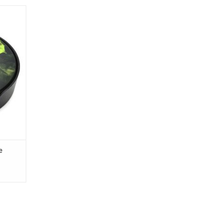
eaf
GEN
e