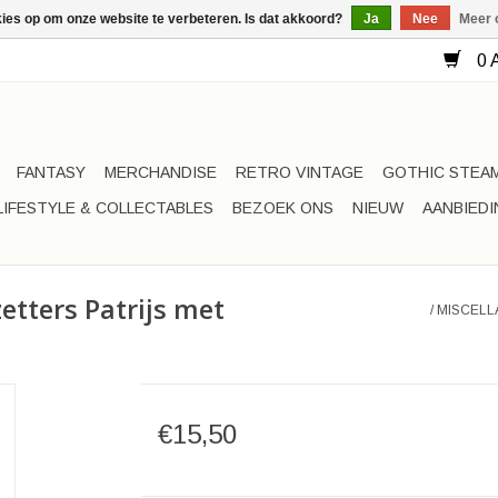
kies op om onze website te verbeteren. Is dat akkoord?
Ja
Nee
Meer 
0 A
FANTASY
MERCHANDISE
RETRO VINTAGE
GOTHIC STEA
LIFESTYLE & COLLECTABLES
BEZOEK ONS
NIEUW
AANBIED
etters Patrijs met
/
MISCELL
€15,50