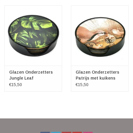
Veronese Design
Giftware & Lifestyle &
Collectables
Bezoek ons
Nieuw
Glazen Onderzetters
Glazen Onderzetters
Jungle Leaf
Patrijs met kuikens
€15,50
€15,50
Aanbiedingen