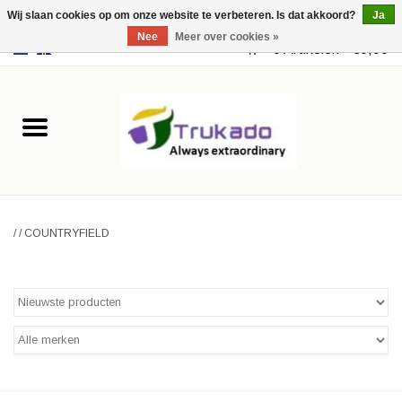
Wij slaan cookies op om onze website te verbeteren. Is dat akkoord?
Ja
Nee
Meer over cookies »
EUR
/
USD
0 Artikelen - €0,00
Home
Leer
Fantasy
/
/
COUNTRYFIELD
Merchandise
Retro Vintage
Gothic Steampunk
Tassen