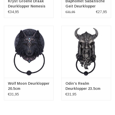
Kryst Groene Draak
Baphomet Sabatische
Deurklopper Nemesis
Geit Deurklopper
Now
20,5cm
€34,95
€27,95
€31,95
Wolf Moon Deurklopper
Odin's Realm
20.5cm
Deurklopper 23.5cm
Nemesis Now
€31,95
€31,95