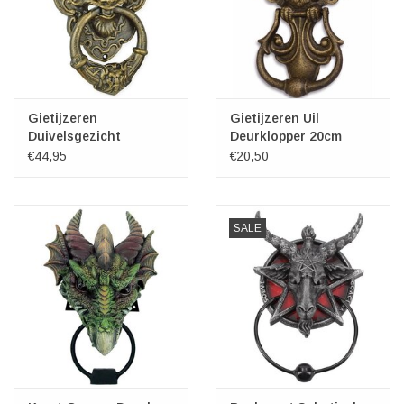
Gietijzeren
Gietijzeren Uil
Duivelsgezicht
Deurklopper 20cm
Deurklopper 32,7cm
€44,95
€20,50
SALE