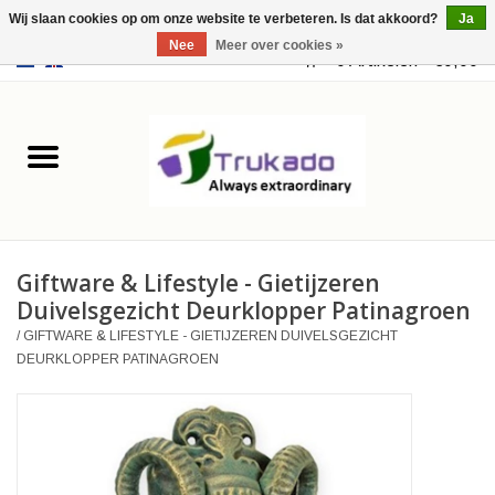
Wij slaan cookies op om onze website te verbeteren. Is dat akkoord?
Ja
Nee
Meer over cookies »
EUR
/
USD
0 Artikelen - €0,00
Home
Leer
Fantasy
Giftware & Lifestyle - Gietijzeren
Merchandise
Duivelsgezicht Deurklopper Patinagroen
/
GIFTWARE & LIFESTYLE - GIETIJZEREN DUIVELSGEZICHT
Retro Vintage
DEURKLOPPER PATINAGROEN
Gothic Steampunk
Tassen