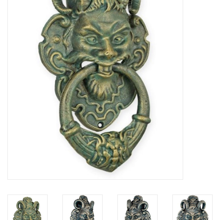
Veronese Design
Giftware & Lifestyle &
Collectables
Bezoek ons
Nieuw
Aanbiedingen