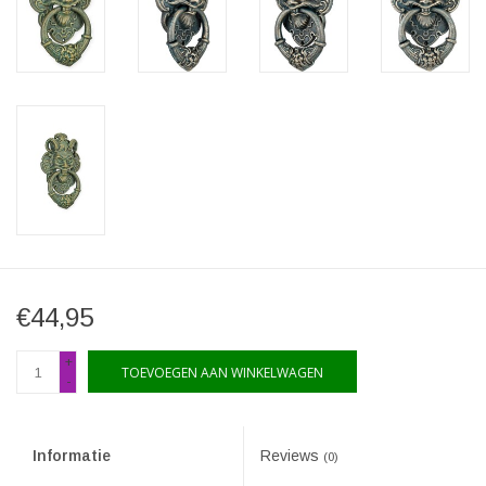
€44,95
+
TOEVOEGEN AAN WINKELWAGEN
-
Informatie
Reviews
(0)