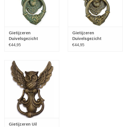
Gietijzeren
Gietijzeren
Duivelsgezicht
Duivelsgezicht
Deurklopper
Deurklopper 32,7cm
€44,95
€44,95
Patinagroen
Gietijzeren Uil