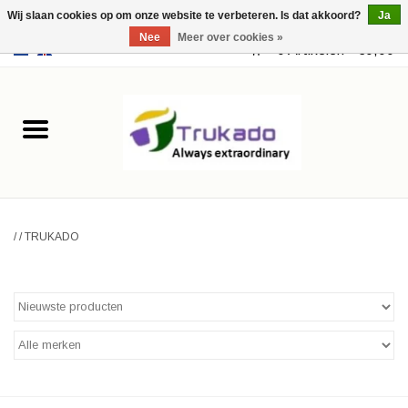
Wij slaan cookies op om onze website te verbeteren. Is dat akkoord?
Ja
Nee
Meer over cookies »
EUR
/
USD
0 Artikelen - €0,00
Home
Leer
Fantasy
/
/
TRUKADO
Merchandise
Retro Vintage
Gothic Steampunk
Tassen