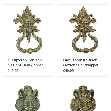
Veronese Design
Giftware & Lifestyle &
Collectables
Bezoek ons
Nieuw
Gietijzeren Keltisch
Gietijzeren Keltisch
Gezicht Deurklopper
Gezicht Deurklopper
33cm Patina
33cm
€49,95
€49,95
Aanbiedingen