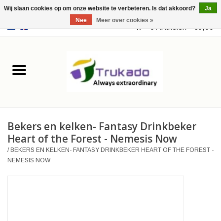
Wij slaan cookies op om onze website te verbeteren. Is dat akkoord?
Ja
Nee
Meer over cookies »
EUR
/
USD
0 Artikelen - €0,00
Home
Leer
Fantasy
Bekers en kelken- Fantasy Drinkbeker
Merchandise
Heart of the Forest - Nemesis Now
/
BEKERS EN KELKEN- FANTASY DRINKBEKER HEART OF THE FOREST -
Retro Vintage
NEMESIS NOW
Gothic Steampunk
Tassen