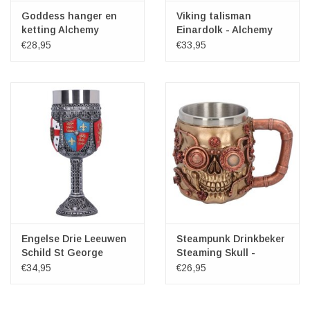
Goddess hanger en
Viking talisman
ketting Alchemy
Einardolk - Alchemy
€28,95
€33,95
Engelse Drie Leeuwen
Steampunk Drinkbeker
Schild St George
Steaming Skull -
Hendrik IV Wijnbeker
Nemesis Now
€34,95
€26,95