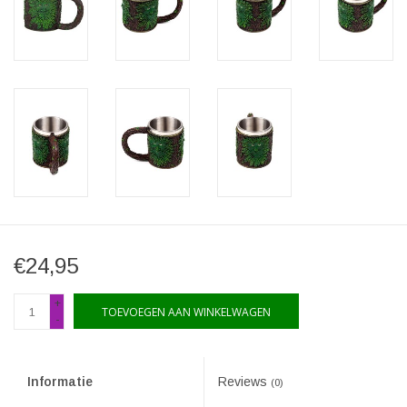
€24,95
+
TOEVOEGEN AAN WINKELWAGEN
-
Informatie
Reviews
(0)