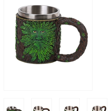
Veronese Design
Giftware & Lifestyle &
Collectables
Bezoek ons
Nieuw
Aanbiedingen