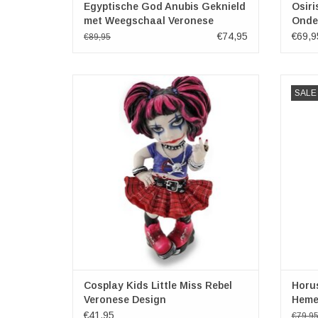
Egyptische God Anubis Geknield
Osiri
met Weegschaal Veronese
Onde
Design
€74,95
€69,9
€89,95
Cosplay Kids Little Miss Rebel
Hor
SALE
Veronese Design
Afmetingen: (hxbxd) ca. 15cm x 8cm x 7cm
Afmet
TOEVOEGEN AAN WINKELWAGEN
TO
Cosplay Kids Little Miss Rebel
Horu
Veronese Design
Heme
€41,95
€79,9