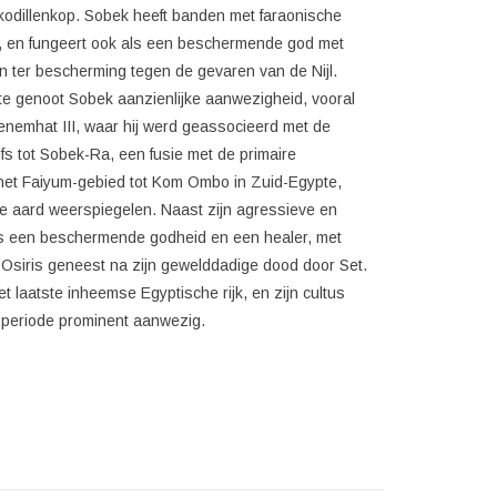
kodillenkop. Sobek heeft banden met faraonische
d, en fungeert ook als een beschermende god met
 ter bescherming tegen de gevaren van de Nijl.
 genoot Sobek aanzienlijke aanwezigheid, vooral
enemhat III, waar hij werd geassocieerd met de
s tot Sobek-Ra, een fusie met de primaire
n het Faiyum-gebied tot Kom Ombo in Zuid-Egypte,
ige aard weerspiegelen. Naast zijn agressieve en
ls een beschermende godheid en een healer, met
j Osiris geneest na zijn gewelddadige dood door Set.
et laatste inheemse Egyptische rijk, en zijn cultus
periode prominent aanwezig.