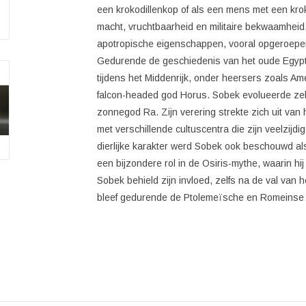
een krokodillenkop of als een mens met een kro
macht, vruchtbaarheid en militaire bekwaamhei
apotropische eigenschappen, vooral opgeroepen
Gedurende de geschiedenis van het oude Egypte
tijdens het Middenrijk, onder heersers zoals Am
falcon-headed god Horus. Sobek evolueerde zelf
zonnegod Ra. Zijn verering strekte zich uit va
met verschillende cultuscentra die zijn veelzijd
dierlijke karakter werd Sobek ook beschouwd a
een bijzondere rol in de Osiris-mythe, waarin hi
Sobek behield zijn invloed, zelfs na de val van h
bleef gedurende de Ptolemeïsche en Romeinse 