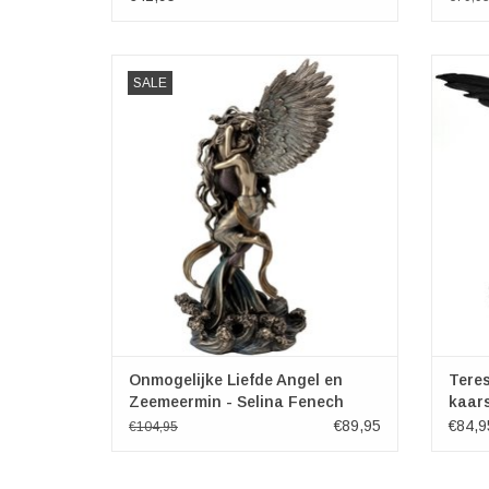
Onmogelijke liefde door Selina Fenech -
Geform
SALE
Veronese Design
haar e
Deze prachtige gebronsd voorstelling toont
pracht
een moment van liefde en verlangen tussen
gou
twee zeer verschillende wezens - een engel
voorg
en een zeemeermin.
‘T
TOEVOEGEN AAN WINKELWAGEN
TO
Onmogelijke Liefde Angel en
Teres
Zeemeermin - Selina Fenech
kaar
€89,95
€84,9
€104,95