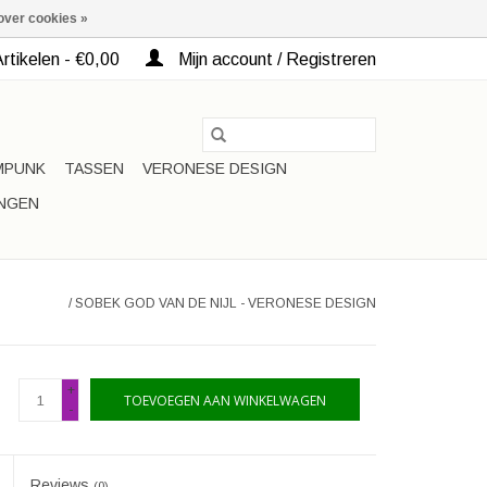
over cookies »
rtikelen - €0,00
Mijn account / Registreren
MPUNK
TASSEN
VERONESE DESIGN
INGEN
/
SOBEK GOD VAN DE NIJL - VERONESE DESIGN
+
TOEVOEGEN AAN WINKELWAGEN
-
Reviews
(0)