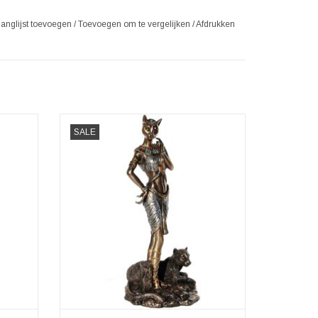
langlijst toevoegen
/
Toevoegen om te vergelijken
/
Afdrukken
Maan
Egyptische Godin Bastet met Panter
SALE
Veronese Design
5,5cm x
Afmetingen: (hxbxd) ca. 26cm x 11cm x 9cm
TOEVOEGEN AAN WINKELWAGEN
GEN