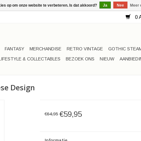
kies op om onze website te verbeteren. Is dat akkoord?
Ja
Nee
Meer 
0 A
FANTASY
MERCHANDISE
RETRO VINTAGE
GOTHIC STEA
LIFESTYLE & COLLECTABLES
BEZOEK ONS
NIEUW
AANBIED
ese Design
€59,95
€64,95
Informatie