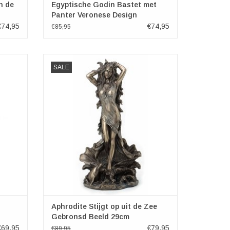
n de
Egyptische Godin Bastet met
Panter Veronese Design
€74,95
€74,95
€85,95
laar
Aphrodite (Oudgrieks: Ἀφροδίτη, Aphrodítē) is
SALE
in de Griekse mythologie de godin van
 8cm x
onder andere de liefde, de schoonheid, de
seksualiteit en de vruchtbaarheid.
Sommigen beschouwen haar ook als de
GEN
godin van het evenwicht. Ze is
voortgekomen uit de Fenicis
TOEVOEGEN AAN WINKELWAGEN
Aphrodite Stijgt op uit de Zee
Gebronsd Beeld 29cm
€69,95
€79,95
€89,95