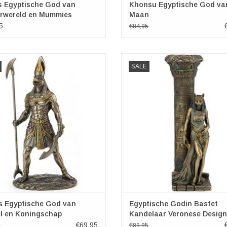
s Egyptische God van
Khonsu Egyptische God va
rwereld en Mummies
Maan
5
€84,95
us Egyptische God van Hemel en
Egyptische Godin Bastet Kande
SALE
Koningschap
Veronese Design
Veronese Design
Afmetingen: (hxbxd) ca. 27,5cm x
ingen: (hxbxd) ca. 26cm x 15cm x
7cm
10,5cm
TOEVOEGEN AAN WINKELWA
EVOEGEN AAN WINKELWAGEN
s Egyptische God van
Egyptische Godin Bastet
l en Koningschap
Kandelaar Veronese Design
€69,95
5
€89,95