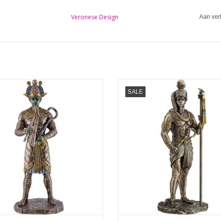
Veronese Design
Aan ver
 Egyptische God van Onderwereld en
Khonsu Egyptische God van de 
SALE
Mummies
Veronese Design
Veronese Design
Afmetingen: (hxbxd) ca.31,5cm x 1
ingen: (hxbxd) ca. 27cm x 10,5cm x
6cm
8,5cm
TOEVOEGEN AAN WINKELWA
EVOEGEN AAN WINKELWAGEN