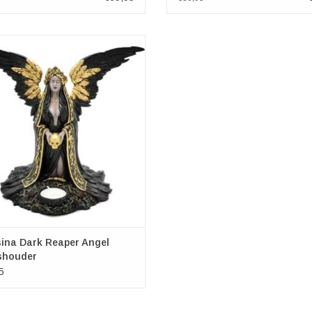
uleerd in de hoofden van Nemesis
igen etherische ontwerpers, is deze
ig gedetailleerde engel van zwart en
d donkerder dan we ons hadden
esteld. Met de naam Teresina, wat
he Reaper’ betekent, knielt deze
verleidster op de grond,
EVOEGEN AAN WINKELWAGEN
ina Dark Reaper Angel
shouder
5