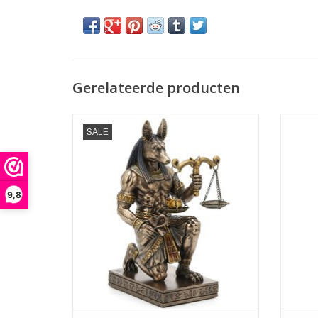
Gerelateerde producten
Osiris
SALE
Egyptische God Anubis Geknield met
Weegschaal Veronese Design
Afmet
Veronese Design
Afmetingen: (hxbxd) ca. 18,5cm x 9cm x
10cm
9,8
TO
TOEVOEGEN AAN WINKELWAGEN