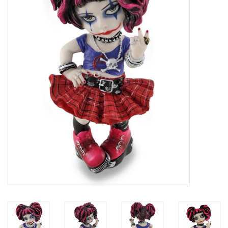
Veronese Design
Giftware & Lifestyle &
Collectables
Bezoek ons
Nieuw
Aanbiedingen