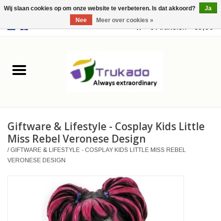
Wij slaan cookies op om onze website te verbeteren. Is dat akkoord?
Ja
Nee
Meer over cookies »
EUR
/
USD
0 Artikelen - €0,00
Home
Leer
Fantasy
Giftware & Lifestyle - Cosplay Kids Little
Merchandise
Miss Rebel Veronese Design
/
GIFTWARE & LIFESTYLE - COSPLAY KIDS LITTLE MISS REBEL
Retro Vintage
VERONESE DESIGN
Gothic Steampunk
Tassen