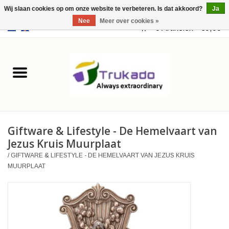
Wij slaan cookies op om onze website te verbeteren. Is dat akkoord?
Ja
Nee
Meer over cookies »
EUR
/
USD
0 Artikelen - €0,00
Home
Leer
Fantasy
Giftware & Lifestyle - De Hemelvaart van
Merchandise
Jezus Kruis Muurplaat
/
GIFTWARE & LIFESTYLE - DE HEMELVAART VAN JEZUS KRUIS
Retro Vintage
MUURPLAAT
Gothic Steampunk
Tassen