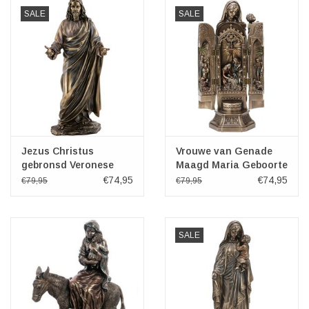
SALE
SALE
Jezus Christus
Vrouwe van Genade
gebronsd Veronese
Maagd Maria Geboorte
Design
Drieluik Altaar
€74,95
€74,95
€79,95
€79,95
SALE