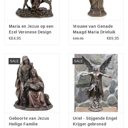
Maria en Jezus op een
Vrouwe van Genade
Ezel Veronese Design
Maagd Maria Drieluik
Altaar 29cm
€84,95
€89,95
€99,95
SALE
SALE
Geboorte van Jezus
Uriel - Stijgende Engel
Heilige Familie
Krijger gebronsd