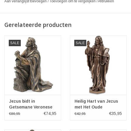
Aan verlanglijst toevoegen
/
Toevoegen om te vergelijken
/
Afdrukken
Gerelateerde producten
SALE
SALE
Jezus bidt in
Heilig Hart van Jezus
Getsemane Veronese
met Het Oude
Design
Testament 17cm
€74,95
€35,95
€86,95
€42,95