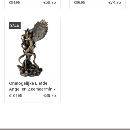
Veronese Design
Veronese Design
€69,95
€74,95
€84,95
€89,95
SALE
Onmogelijke Liefde
Angel en Zeemeermin -
Selina Fenech
€89,95
€104,95