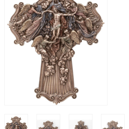
Veronese Design
Giftware & Lifestyle &
Collectables
Bezoek ons
Nieuw
Aanbiedingen