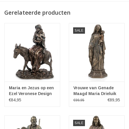
Gerelateerde producten
SALE
Maria en Jezus op een
Vrouwe van Genade
Ezel Veronese Design
Maagd Maria Drieluik
Altaar 29cm
€84,95
€89,95
€99,95
SALE