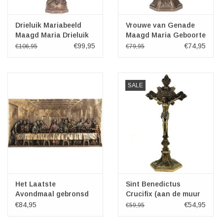
Drieluik Mariabeeld
Vrouwe van Genade
Maagd Maria Drieluik
Maagd Maria Geboorte
Altaar
Drieluik Altaar
€99,95
€74,95
€106,95
€79,95
SALE
Het Laatste
Sint Benedictus
Avondmaal gebronsd
Crucifix (aan de muur
Veronese Design
en staand)
€84,95
€54,95
€59,95