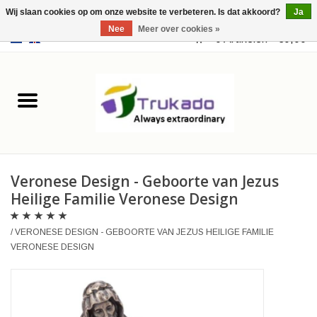
Wij slaan cookies op om onze website te verbeteren. Is dat akkoord?
Ja
Nee
Meer over cookies »
EUR
/
USD
0 Artikelen - €0,00
Home
Leer
Fantasy
Veronese Design - Geboorte van Jezus
Merchandise
Heilige Familie Veronese Design
Retro Vintage
/
VERONESE DESIGN - GEBOORTE VAN JEZUS HEILIGE FAMILIE
VERONESE DESIGN
Gothic Steampunk
Tassen