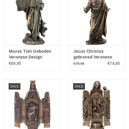
Mozes Tien Geboden
Jezus Christus
Veronese Design
gebronsd Veronese
Design
€69,95
€74,95
€79,95
SALE
SALE