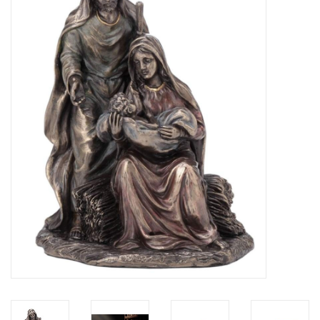
Veronese Design
Giftware & Lifestyle &
Collectables
Bezoek ons
Nieuw
Aanbiedingen