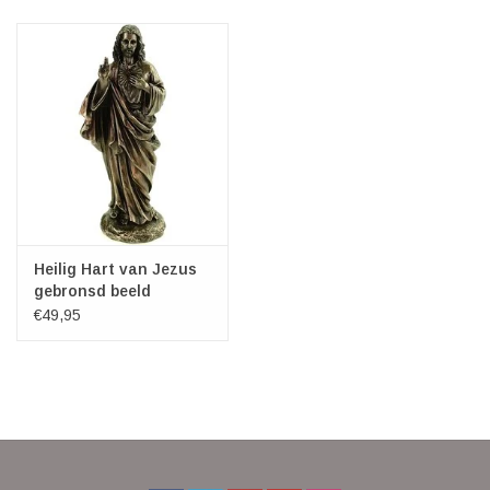
Heilig Hart van Jezus
gebronsd beeld
Veronese Design
€49,95