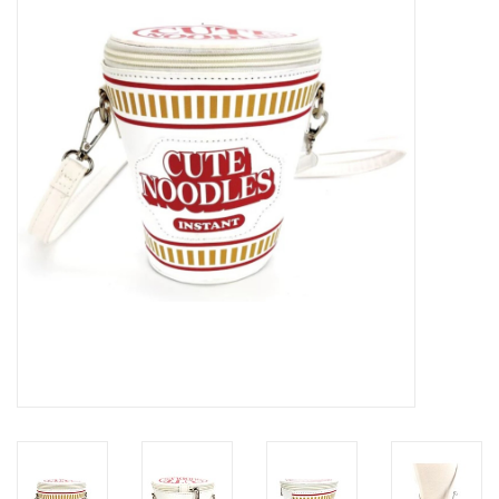
Veronese Design
Giftware & Lifestyle &
Collectables
Bezoek ons
Nieuw
Aanbiedingen