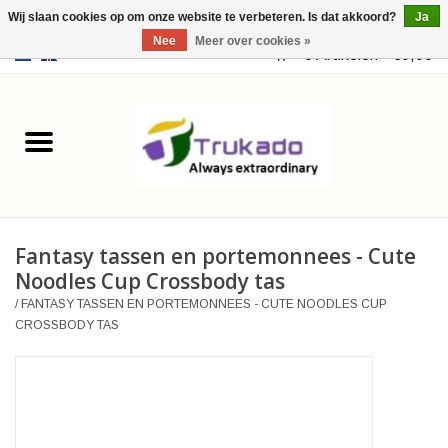
Wij slaan cookies op om onze website te verbeteren. Is dat akkoord?
Ja
Nee
Meer over cookies »
EUR
/
USD
0 Artikelen - €0,00
Home
Leer
Fantasy
Fantasy tassen en portemonnees - Cute
Merchandise
Noodles Cup Crossbody tas
/
FANTASY TASSEN EN PORTEMONNEES - CUTE NOODLES CUP
Retro Vintage
CROSSBODY TAS
Gothic Steampunk
Tassen