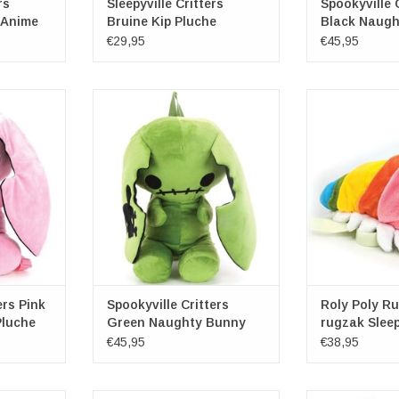
rs
Sleepyville Critters
Spookyville 
 Anime
Bruine Kip Pluche
Black Naugh
ak
Crossbody tas
Rugzak
€29,95
€45,95
y Pluche
Green Naughty Bunny Pluche
Roly Poly R
Rugzak
Pluche
Critters
Merk: Spookyville Critters
Merk: Sleepy
ca. 48cm x
Afmetingen: (lxbxd) ca. 48cm x
Afmetingen: (l
m
25cm x 15cm
18cm 
NKELWAGEN
TOEVOEGEN AAN WINKELWAGEN
TOEVOEGEN AA
ers Pink
Spookyville Critters
Roly Poly R
luche
Green Naughty Bunny
rugzak Sleep
Pluche Rugzak
Critters
€45,95
€38,95