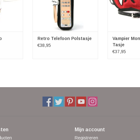
p
Retro Telefoon Polstasje
Vampier Mo
Tasje
€38,95
€37,95
ten
Mijn account
ducten
Registreren