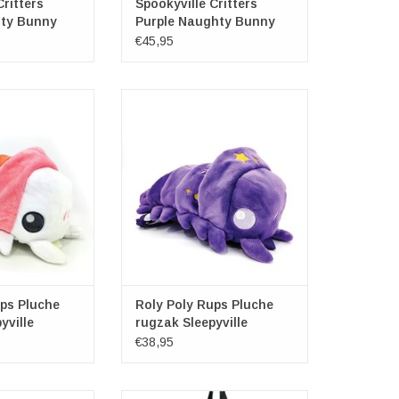
Critters
Spookyville Critters
ty Bunny
Purple Naughty Bunny
Rugzak
€45,95
egenboog Rups
Roly Poly Paarse Rups Pluche
 rugzak
rugzak
ville Critters
Merk: Sleepyville Critters
xbxh) ca. 35cm x
Afmetingen: (lxbxh) ca. 35cm x
x 12cm
18cm x 12cm
N WINKELWAGEN
TOEVOEGEN AAN WINKELWAGEN
ups Pluche
Roly Poly Rups Pluche
yville
rugzak Sleepyville
Critters
€38,95