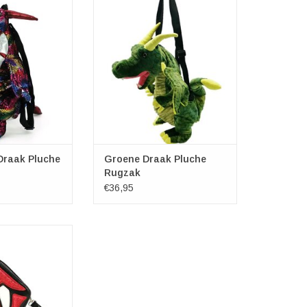
k Pluche Rugzak
Groene Draak Pluche Rugzak
ingen:
Afmetingen:
ca. 50cm
Lengte ca. 50cm
jf ca. 20cm
Breedte lijf ca. 20cm
spreide vleugels
Breedte met gespreide vleugels
 42cm
ca. 42cm
ca. 18cm
Hoogte ca. 18cm
N WINKELWAGEN
TOEVOEGEN AAN WINKELWAGEN
raak Pluche
Groene Draak Pluche
Rugzak
€36,95
Crossbody Tasje
xhxd) ca. 20cm x
 x 5cm
N WINKELWAGEN