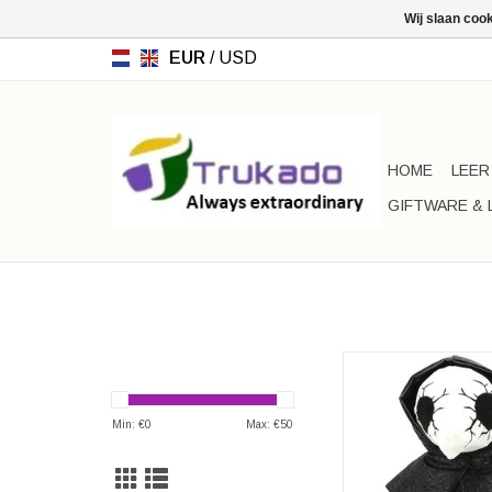
Wij slaan coo
EUR
/
USD
HOME
LEER
GIFTWARE & 
Spookyville Critters P
Pluche Rugz
Merk: Spookyville 
Min: €
0
Max: €
50
Afmetingen: (lxbxd) 
30cm x 15c
TOEVOEGEN AAN WI