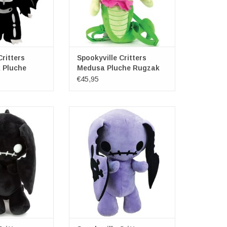
Critters
Spookyville Critters
k Pluche
Medusa Pluche Rugzak
€45,95
y Bunny Pluche
Purple Naughty Bunny Pluche
gzak
Rugzak
ville Critters
Merk: Spookyville Critters
xbxd) ca. 48cm x
Afmetingen: (lxbxd) ca. 48cm x
x 15cm
25cm x 15cm
N WINKELWAGEN
TOEVOEGEN AAN WINKELWAGEN