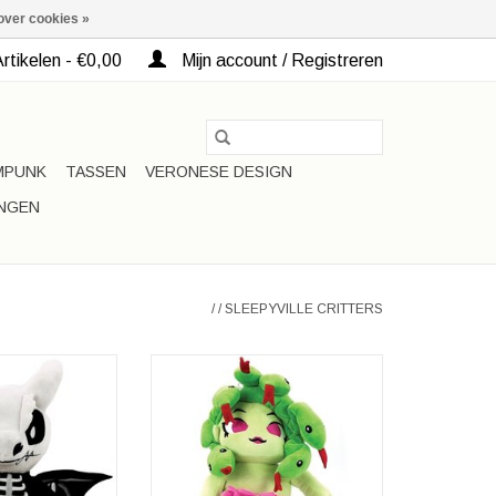
over cookies »
rtikelen - €0,00
Mijn account / Registreren
MPUNK
TASSEN
VERONESE DESIGN
INGEN
/
/
SLEEPYVILLE CRITTERS
Medusa Pluche Rugzak
Merk: Spookyville Critters
 Pluche Rugzak
Afmetingen: (lxbxd) ca. 48cm x
ville Critters
25cm x 15cm
xbxd) ca. 50cm x
x 15cm
TOEVOEGEN AAN WINKELWAGEN
N WINKELWAGEN