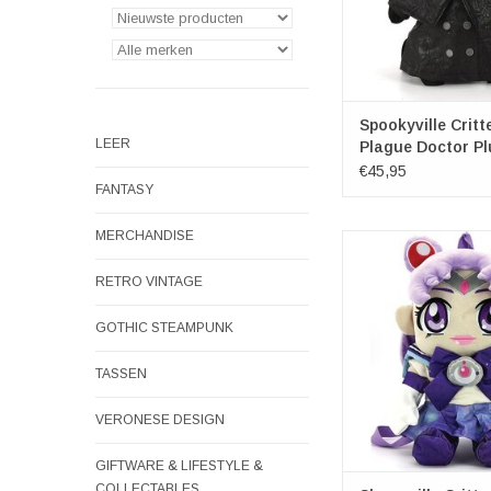
Spookyville Critt
LEER
Plague Doctor P
Rugzak
€45,95
FANTASY
MERCHANDISE
Galaxy Defender An
Pluche Rugz
RETRO VINTAGE
Merk: Sleepyville C
Afmetingen: (lxbxd)
GOTHIC STEAMPUNK
26cm x 10c
TOEVOEGEN AAN WI
TASSEN
VERONESE DESIGN
GIFTWARE & LIFESTYLE &
COLLECTABLES