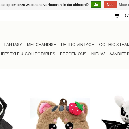
kies op om onze website te verbeteren. Is dat akkoord?
Ja
Nee
Meer 
0 A
FANTASY
MERCHANDISE
RETRO VINTAGE
GOTHIC STEA
LIFESTYLE & COLLECTABLES
BEZOEK ONS
NIEUW
AANBIED
lague Doctor
Aardbei Kitty Pluche Rugzak
ak
Merk: Sleepyville Critters
Skelet Draak
Critters
Afmetingen: (lxbxd) ca. 32cm x
Merk: Spooky
ca. 42cm x
28cm x 5cm
Afmetingen: (l
m
25cm 
TOEVOEGEN AAN WINKELWAGEN
NKELWAGEN
TOEVOEGEN AA