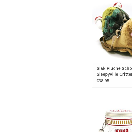
Slak Pluche Scho
Merk: Sleepyville C
Afmetingen: (bxhxd) 
20cm x 10c
Slak Pluche Sch
Sleepyville Critte
€38,95
Cute Noodles Cup Cro
Afmetingen: (hxbxd) 
9,5cm x 8c
TOEVOEGEN AAN WI