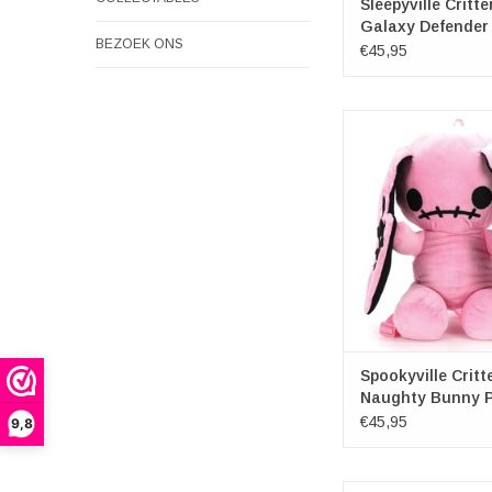
Sleepyville Critte
Galaxy Defender
BEZOEK ONS
Girl Pluche Rugz
€45,95
Pink Naughty Bunn
Rugzak
Merk: Spookyville 
Afmetingen: (lxbxd) 
25cm x 15c
TOEVOEGEN AAN WI
Spookyville Critt
Naughty Bunny P
Rugzak - Copy
€45,95
9,8