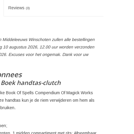
Reviews
(0)
 Middeleeuws Winschoten zullen alle bestellingen
 10 augustus 2026, 12.00 uur worden verzonden
026. Excuses voor het ongemak. Dank voor uw
onnees
Boek handtas-clutch
nieke Book Of Spells Compendium Of Magick Works
e handtas kun je de riem verwijderen om hem als
ebruiken.
pen;
menten, 1 midden compartiment met rits; Afneembaar