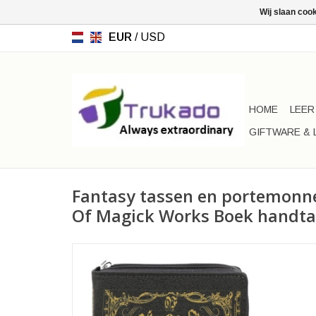
Wij slaan coo
EUR
/
USD
HOME
LEER
GIFTWARE & 
Fantasy tassen en portemon
Of Magick Works Boek handta