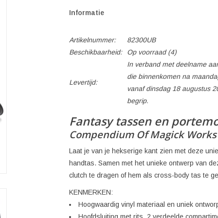
Informatie
Artikelnummer:
82300UB
Beschikbaarheid:
Op voorraad
(4)
In verband met deelname aan
die binnenkomen na maandag
Levertijd:
vanaf dinsdag 18 augustus 2
begrip.
Fantasy tassen en portem
Compendium Of Magick Works 
Laat je van je hekserige kant zien met deze u
handtas. Samen met het unieke ontwerp van dez
clutch te dragen of hem als cross-body tas te g
KENMERKEN:
Hoogwaardig vinyl materiaal en uniek ontwor
Hoofdsluiting met rits, 2 verdeelde comparti