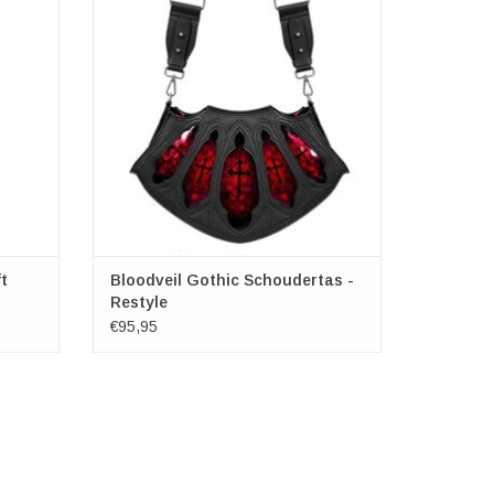
op jouw
Afmetingen: (hxbxd) ca. 21cm x 35cm x
 als
10cm
TOEVOEGEN AAN WINKELWAGEN
GEN
t
Bloodveil Gothic Schoudertas -
Restyle
€95,95