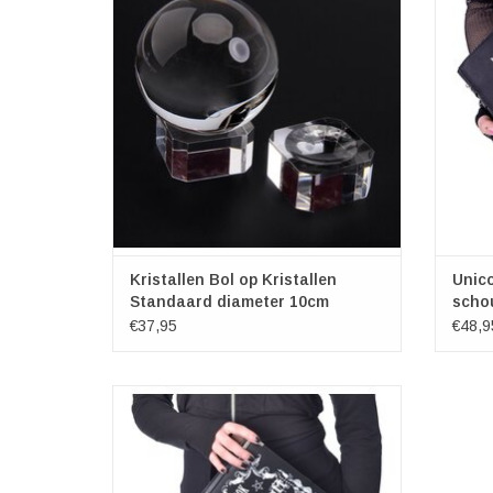
Afmetin
TOEVOEGEN AAN WINKELWAGEN
TO
Kristallen Bol op Kristallen
Unic
Standaard diameter 10cm
scho
€37,95
€48,9
Witchcraft Boek handtas Poizen Industries
Afmetingen: (bxhxd) ongeveer 25cm x 19cm
x 7cm.
TOEVOEGEN AAN WINKELWAGEN