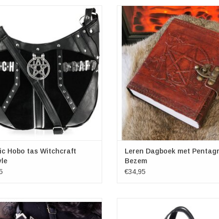
 Hobo tas met Pentagram Witchcraft
Lederen Relief Dagboek (notitiebo
etingen: (bxh) ca. 44cm x 28cm
Pentagram
Merk: Restyle
Nemesis Now
Afmetingen: (lxb) ca. 21cm x 1
EVOEGEN AAN WINKELWAGEN
Aantal paginas: meer dan 10
TOEVOEGEN AAN WINKELWA
c Hobo tas Witchcraft
Leren Dagboek met Pentag
le
Bezem
5
€34,95
orn Astronomy Boek schoudertas
Gothic handtas in de vorm van 
Cupcake Cult
"Witchcraft". Een ruime tas om er 