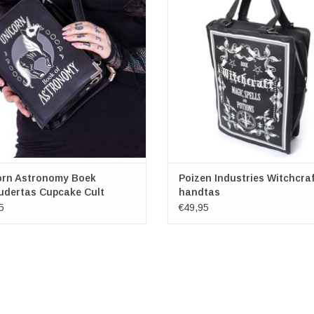
gen: (bxhxd) ca. 25cm x 19cm x 7cm
heksenspullen in te stoppen. Als je 
bezem ga vliegen, kun je de tas
EVOEGEN AAN WINKELWAGEN
crossover dragen.
TOEVOEGEN AAN WINKELWA
orn Astronomy Boek
Poizen Industries Witchcraf
udertas Cupcake Cult
handtas
5
€49,95