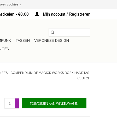
over cookies »
rtikelen - €0,00
Mijn account / Registreren
MPUNK
TASSEN
VERONESE DESIGN
INGEN
NEES - COMPENDIUM OF MAGICK WORKS BOEK HANDTAS-
CLUTCH
+
TOEVOEGEN AAN WINKELWAGEN
-