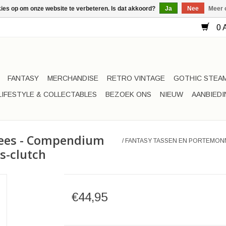
kies op om onze website te verbeteren. Is dat akkoord?
Ja
Nee
Meer 
0 A
FANTASY
MERCHANDISE
RETRO VINTAGE
GOTHIC STEA
LIFESTYLE & COLLECTABLES
BEZOEK ONS
NIEUW
AANBIED
nees - Compendium
/
FANTASY TASSEN EN PORTEMON
s-clutch
€44,95