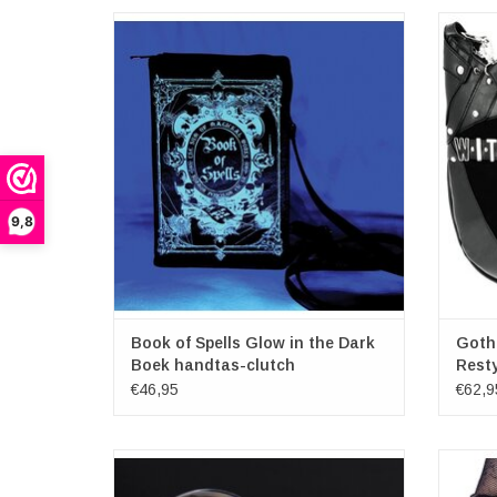
Book of Spells Glow in the Dark Boek
Gothic
handtas-clutch
Afm
Afmetingen: (hxbxd) ca. 23cm x 16cm x
6.5cm
TO
TOEVOEGEN AAN WINKELWAGEN
9,8
Book of Spells Glow in the Dark
Gothi
Boek handtas-clutch
Resty
€46,95
€62,9
Kristallen Bol op Standaard
Unic
Diameter: 10cm