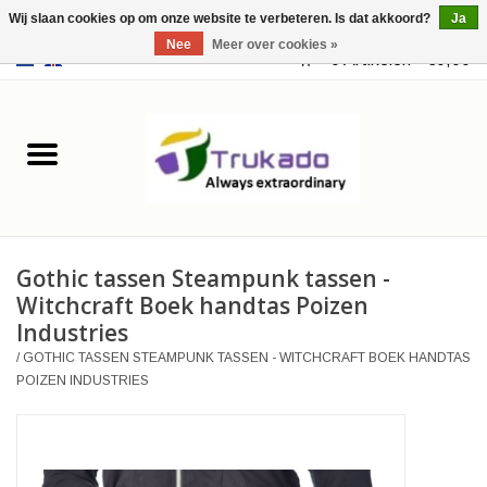
Wij slaan cookies op om onze website te verbeteren. Is dat akkoord?
Ja
Nee
Meer over cookies »
EUR
/
USD
0 Artikelen - €0,00
Home
Leer
Fantasy
Gothic tassen Steampunk tassen -
Merchandise
Witchcraft Boek handtas Poizen
Industries
Retro Vintage
/
GOTHIC TASSEN STEAMPUNK TASSEN - WITCHCRAFT BOEK HANDTAS
POIZEN INDUSTRIES
Gothic Steampunk
Tassen