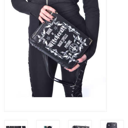
Veronese Design
Giftware & Lifestyle &
Collectables
Bezoek ons
Nieuw
Aanbiedingen