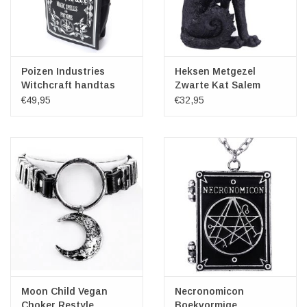
Poizen Industries
Heksen Metgezel
Witchcraft handtas
Zwarte Kat Salem
19,6cm
€49,95
€32,95
Moon Child Vegan
Necronomicon
Choker Restyle
Boekvormige