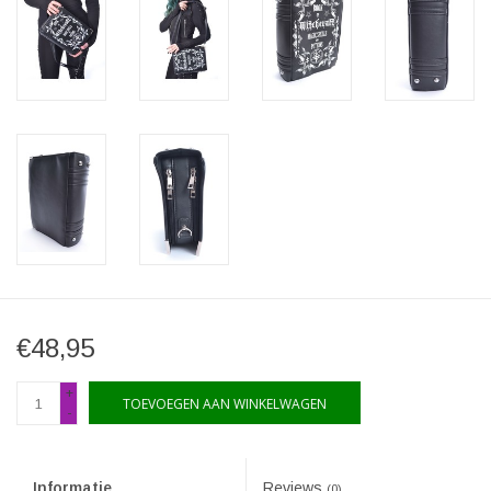
€48,95
+
TOEVOEGEN AAN WINKELWAGEN
-
Informatie
Reviews
(0)