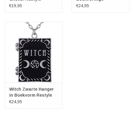
medaillon Restyle
€19,95
€24,95
Witch Zwarte Hanger
in Boekvorm Restyle
€24,95