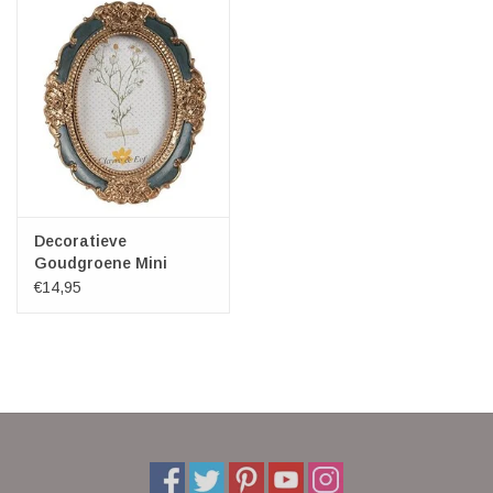
Decoratieve
Goudgroene Mini
Fotolijst Ovaal
€14,95