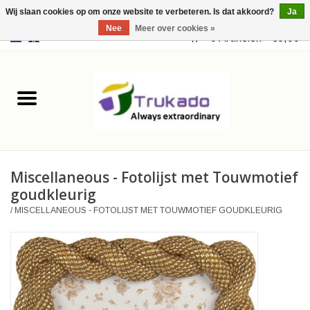
Wij slaan cookies op om onze website te verbeteren. Is dat akkoord?
Ja
Nee
Meer over cookies »
EUR
/
USD
0 Artikelen - €0,00
Home
Leer
Fantasy
Miscellaneous - Fotolijst met Touwmotief
Merchandise
goudkleurig
/
MISCELLANEOUS - FOTOLIJST MET TOUWMOTIEF GOUDKLEURIG
Retro Vintage
Gothic Steampunk
Tassen