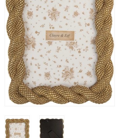
Veronese Design
Giftware & Lifestyle &
Collectables
Bezoek ons
Nieuw
Aanbiedingen