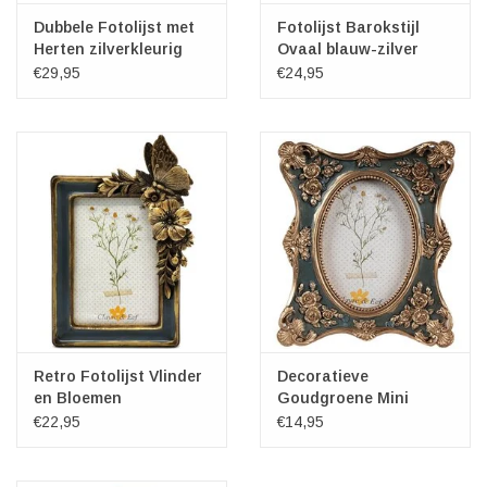
Dubbele Fotolijst met
Fotolijst Barokstijl
Herten zilverkleurig
Ovaal blauw-zilver
€29,95
€24,95
Retro Fotolijst Vlinder
Decoratieve
en Bloemen
Goudgroene Mini
Fotolijst Klassiek
€22,95
€14,95