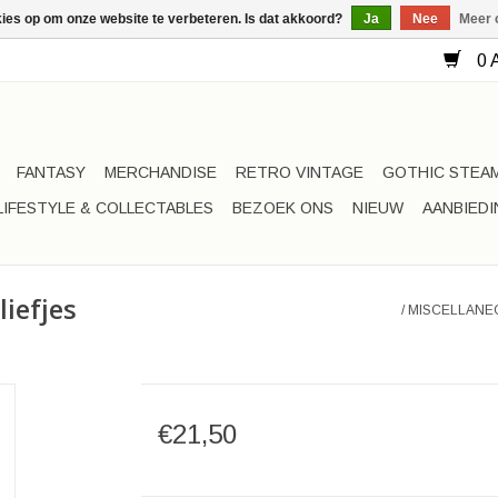
kies op om onze website te verbeteren. Is dat akkoord?
Ja
Nee
Meer 
0 A
FANTASY
MERCHANDISE
RETRO VINTAGE
GOTHIC STEA
LIFESTYLE & COLLECTABLES
BEZOEK ONS
NIEUW
AANBIED
liefjes
/
MISCELLANEO
€21,50