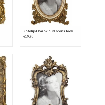
Fotolijst barok oud brons look
€16,95
erdient
Een mooie foto verdient een mooie lijst.
Mooie barok stijl fotolijst oud brons kleurige
afwerking