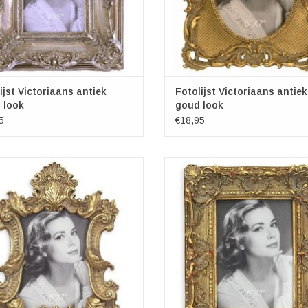
ijst Victoriaans antiek
Fotolijst Victoriaans antiek
r look
goud look
5
€18,95
le barok fotolijst in goudkleur om jouw
Deze fotolijst in Victoriaanse stijl v
to een extra dimensie te geven
een geweldige foto.
EVOEGEN AAN WINKELWAGEN