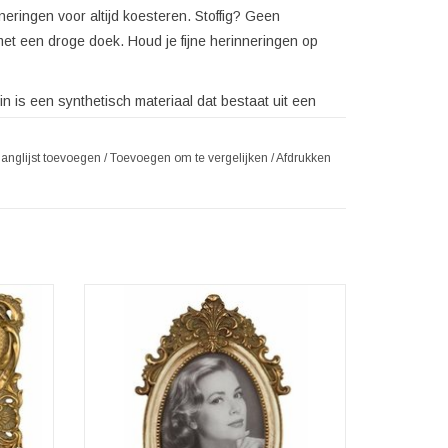
nneringen voor altijd koesteren. Stoffig? Geen
 met een droge doek. Houd je fijne herinneringen op
n is een synthetisch materiaal dat bestaat uit een
ieven. Het wordt gebruikt voor het gieten van
e beeldjes, sculpturen en huishoudelijke
langlijst toevoegen
/
Toevoegen om te vergelijken
/
Afdrukken
nschappen heeft als sommige plastic materialen,
angrijk om te benadrukken dat polyresin niet
. Het is eerder een specifiek type kunstharsmateriaal
lijke toepassingen.
n mooie
Nostalgische fotolijst in barok stijl met een
riaanse
mooie oud brons kleurige uitstraling.
ek goud