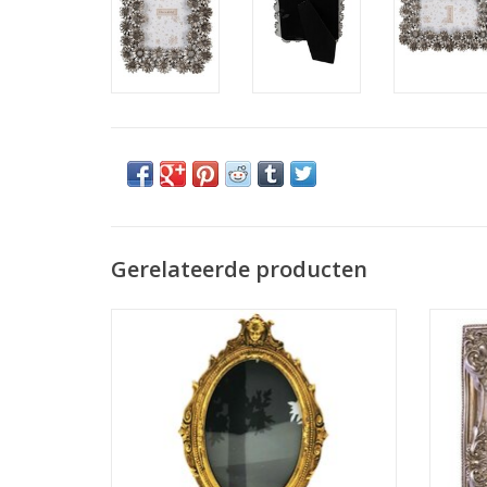
Gerelateerde producten
Fotolijst Barok stijl Ovaal op voet
Geef jo
Afmetingen lijst: 26cm x 14cm x 9cm
antiek z
Afmetingen ovaal fotokader: 14cm x 9cm
TOEVOEGEN AAN WINKELWAGEN