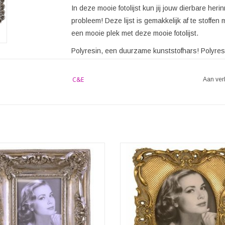
In deze mooie fotolijst kun jij jouw dierbare heri
probleem! Deze lijst is gemakkelijk af te stoffen
een mooie plek met deze mooie fotolijst.
Polyresin, een duurzame kunststofhars! Polyresi
mengsel van harsen, verharders en andere addit
objecten met complexe vormen, zoals decoratiev
C&E
Aan ver
decoraties. Hoewel polyresin vergelijkbare eige
zoals duurzaamheid en vormbaarheid, is het bel
technisch hetzelfde is als conventioneel plastic
dat wordt gebruikt voor decoratieve en ambachte
uw foto een extra dimensie met deze
Jouw mooiste foto verdient ook ee
ilver kleurige fotolijst in Victoriaanse
lijst. Deze fotolijst heeft een Victo
stijl
uitstraling en is afgewerkt in anti
kleur