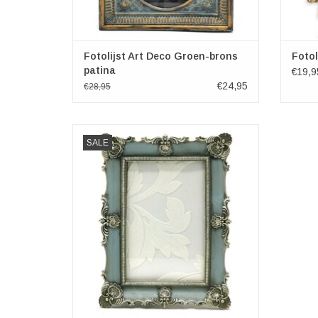
Fotolijst Art Deco Groen-brons
Fotol
patina
€19,9
€24,95
€28,95
Fotolijst Barok blauw-zilver
SALE
Afmetingen lijst: 20,5cm x 15,4cm x 2,3cm
Afmetingen fotokader: 14cm x 9cm