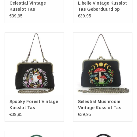
Celestial Vintage
Libelle Vintage Kusslot
Kusslot Tas
Tas Geborduurd op
Geborduurd op canvas
canvas
€39,95
€39,95
Spooky Forest Vintage
Selestial Mushroom
Kusslot Tas
Vintage Kusslot Tas
Geborduurd op canvas
Geborduurd op canvas
€39,95
€39,95