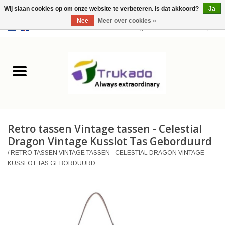
Wij slaan cookies op om onze website te verbeteren. Is dat akkoord?
Ja
Nee
Meer over cookies »
EUR
/
USD
0 Artikelen - €0,00
Home
Leer
Fantasy
Retro tassen Vintage tassen - Celestial
Merchandise
Dragon Vintage Kusslot Tas Geborduurd
/
RETRO TASSEN VINTAGE TASSEN - CELESTIAL DRAGON VINTAGE
Retro Vintage
KUSSLOT TAS GEBORDUURD
Gothic Steampunk
Tassen