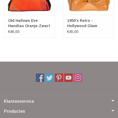
Old Hallows Eve
1950's Retro -
Handtas Oranje-Zwart
Hollywood Glam
Handtas (tan)
€46,00
€45,00
Klantenservice
Producten