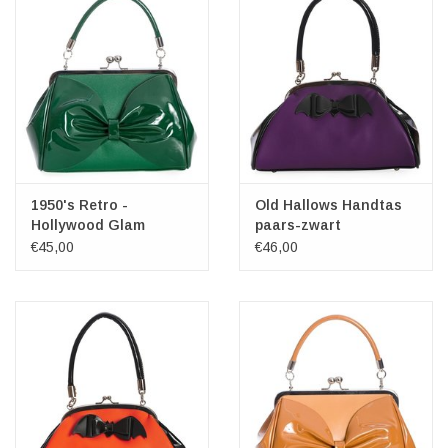
1950's Retro -
Old Hallows Handtas
Hollywood Glam
paars-zwart
Handtas (groen)
€45,00
€46,00