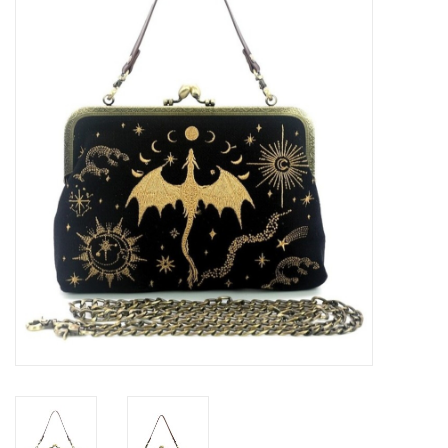
Veronese Design
Giftware & Lifestyle &
Collectables
Bezoek ons
Nieuw
Aanbiedingen