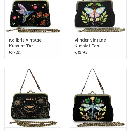
Kolibrie Vintage
Vlinder Vintage
Kusslot Tas
Kusslot Tas
Geborduurd op canvas
Geborduurd op canvas
€39,95
€39,95