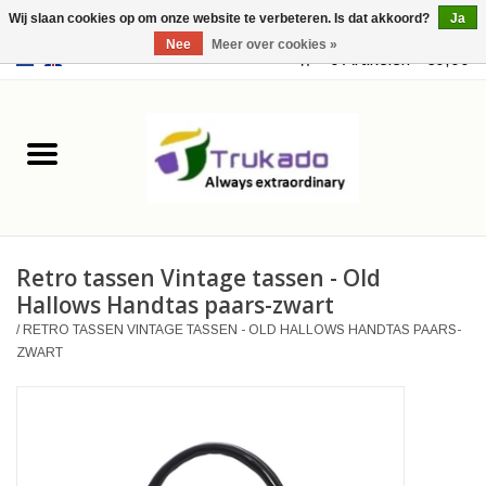
Wij slaan cookies op om onze website te verbeteren. Is dat akkoord?
Ja
Nee
Meer over cookies »
EUR
/
USD
0 Artikelen - €0,00
Home
Leer
Fantasy
Retro tassen Vintage tassen - Old
Merchandise
Hallows Handtas paars-zwart
/
RETRO TASSEN VINTAGE TASSEN - OLD HALLOWS HANDTAS PAARS-
Retro Vintage
ZWART
Gothic Steampunk
Tassen