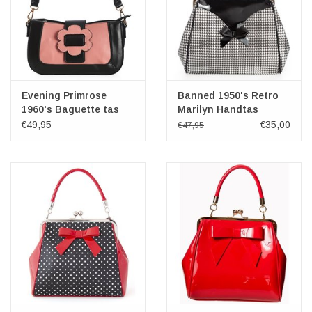
Evening Primrose
Banned 1950's Retro
1960's Baguette tas
Marilyn Handtas
Oudroze-Zwart
Houndstooth
€49,95
€35,00
€47,95