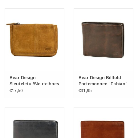
Bear Design
Bear Design Billfold
Sleuteletui/Sleutelhoesje
Portemonnee "Fabian"
"Lyla" geel
bruin
€17,50
€31,95