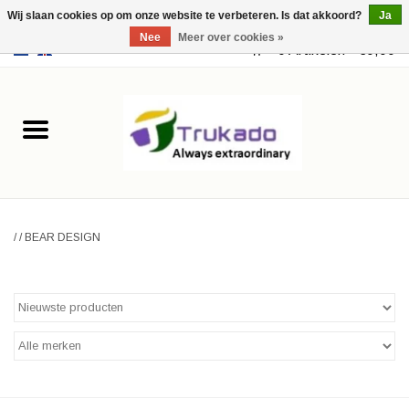
Wij slaan cookies op om onze website te verbeteren. Is dat akkoord?
Ja
Nee
Meer over cookies »
EUR
/
USD
0 Artikelen - €0,00
Home
Leer
Fantasy
/
/
BEAR DESIGN
Merchandise
Retro Vintage
Gothic Steampunk
Tassen