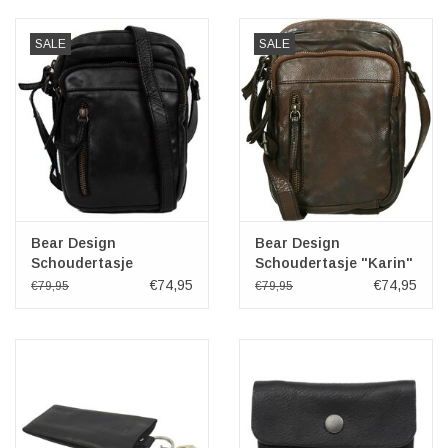
Veronese Design
SALE
SALE
Giftware & Lifestyle &
Collectables
Bezoek ons
Nieuw
Bear Design
Bear Design
Schoudertasje
Schoudertasje "Karin"
"Karin"zwart
bruin
€74,95
€74,95
€79,95
€79,95
Aanbiedingen