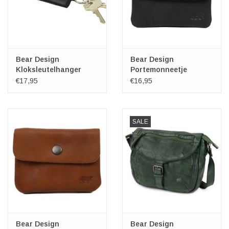
Bear Design
Bear Design
Kloksleutelhanger
Portemonneetje
"Pablo" zwart
"Pietje" zwart
€17,95
€16,95
SALE
Bear Design
Bear Design