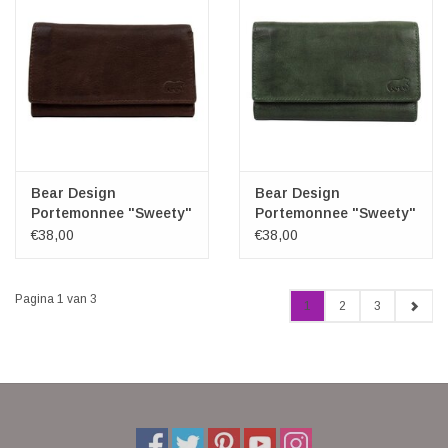
Bear Design
Bear Design
Portemonnee "Sweety"
Portemonnee "Sweety"
XL bruin
XL groen
€38,00
€38,00
Pagina 1 van 3
1
2
3