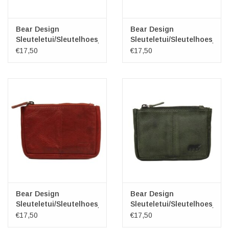
Bear Design
Bear Design
Sleuteletui/Sleutelhoesje
Sleuteletui/Sleutelhoesje
"Lyla" cognac
"Lyla" zwart
€17,50
€17,50
Bear Design
Bear Design
Sleuteletui/Sleutelhoesje
Sleuteletui/Sleutelhoesje
"Lyla" rood
"Lyla" groen
€17,50
€17,50