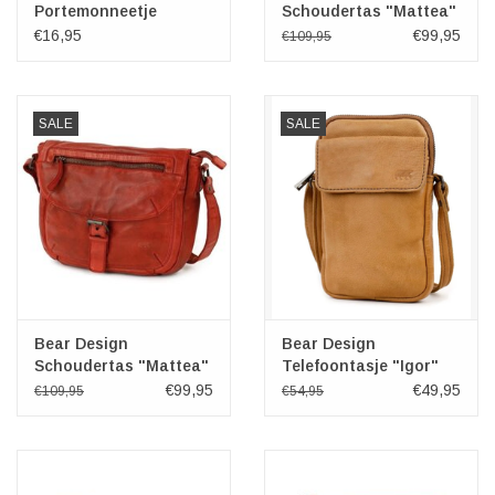
Portemonneetje
Schoudertas "Mattea"
"Pietje" cognac
groen
€16,95
€99,95
€109,95
SALE
SALE
Bear Design
Bear Design
Schoudertas "Mattea"
Telefoontasje "Igor"
rood
taupe
€99,95
€49,95
€109,95
€54,95