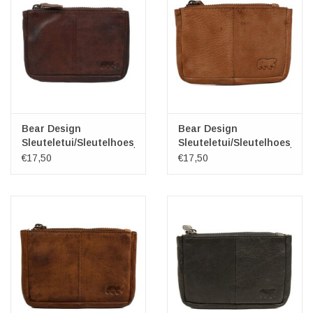
Bear Design
Bear Design
Sleuteletui/Sleutelhoesje
Sleuteletui/Sleutelhoesje
"Lyla" bruin
"Lyla" taupe
€17,50
€17,50