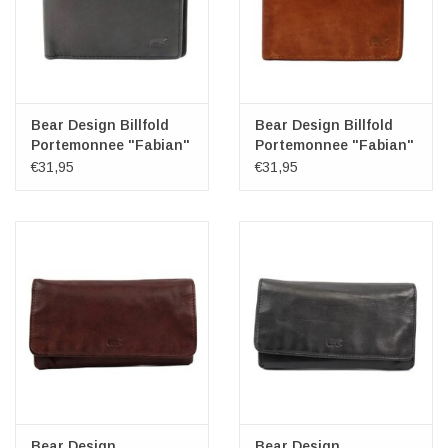
Bear Design Billfold
Bear Design Billfold
Portemonnee "Fabian"
Portemonnee "Fabian"
zwart
cognac
€31,95
€31,95
Bear Design
Bear Design