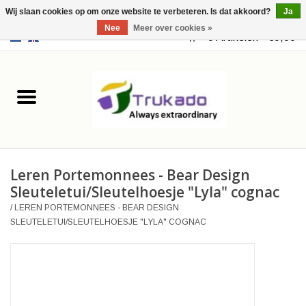
Wij slaan cookies op om onze website te verbeteren. Is dat akkoord?
Ja
Nee
Meer over cookies »
EUR
/
USD
0 Artikelen - €0,00
Home
Leer
Fantasy
Leren Portemonnees - Bear Design
Merchandise
Sleuteletui/Sleutelhoesje "Lyla" cognac
/
LEREN PORTEMONNEES - BEAR DESIGN
Retro Vintage
SLEUTELETUI/SLEUTELHOESJE "LYLA" COGNAC
Gothic Steampunk
Tassen