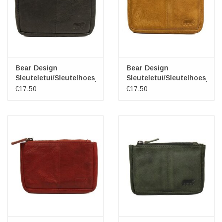
Bear Design
Bear Design
Sleuteletui/Sleutelhoesje
Sleuteletui/Sleutelhoesje
"Lyla" zwart
"Lyla" geel
€17,50
€17,50