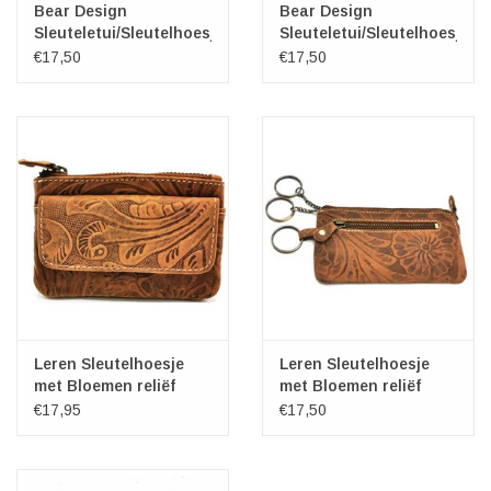
Bear Design
Bear Design
Sleuteletui/Sleutelhoesje
Sleuteletui/Sleutelhoesje
"Lyla" rood
"Lyla" groen
€17,50
€17,50
Leren Sleutelhoesje
Leren Sleutelhoesje
met Bloemen reliëf
met Bloemen reliëf
(tan)
Tan-KLEIN
€17,95
€17,50