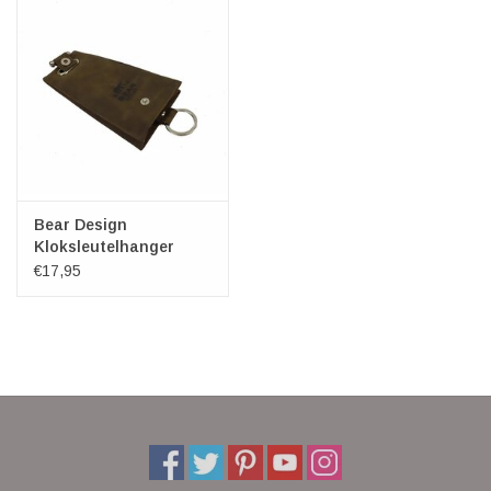
Bear Design
Kloksleutelhanger
"Pablo" hunter leer
€17,95