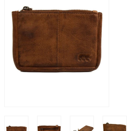
Veronese Design
Giftware & Lifestyle &
Collectables
Bezoek ons
Nieuw
Aanbiedingen