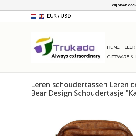
Wij slaan coo
EUR
/
USD
HOME
LEER
GIFTWARE & 
Leren schoudertassen Leren c
Bear Design Schoudertasje "K