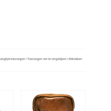
langlijst toevoegen
/
Toevoegen om te vergelijken
/
Afdrukken
tas-
Hillburry Schoudertas-Reiemtas-
ertas-
Telefoontas-cognac
er
Afmetingen: (bxhxd) ca. 13cm x 20cm x 2cm
ecte
TOEVOEGEN AAN WINKELWAGEN