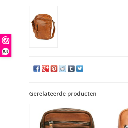
9,8
Gerelateerde producten
Leren Schoudertas met Ritsvakjes Cognac
Merk: Hillburry
Leren 
Afmetingen: (bxhxd) ca. 14cm x 19cm x 3cm
cognac
TOEVOEGEN AAN WINKELWAGEN