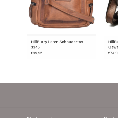
HillBurry Leren Schoudertas
HillB
3345
Gewa
Choc
€99,95
€74,9