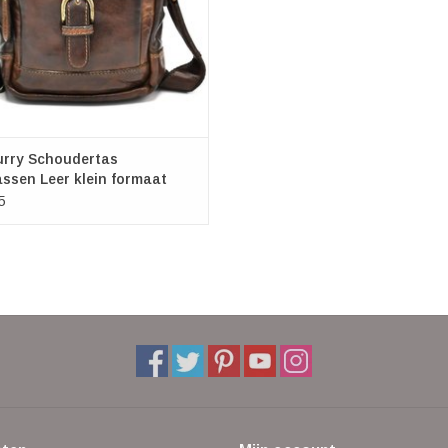
urry Schoudertas
ssen Leer klein formaat
obruin
5