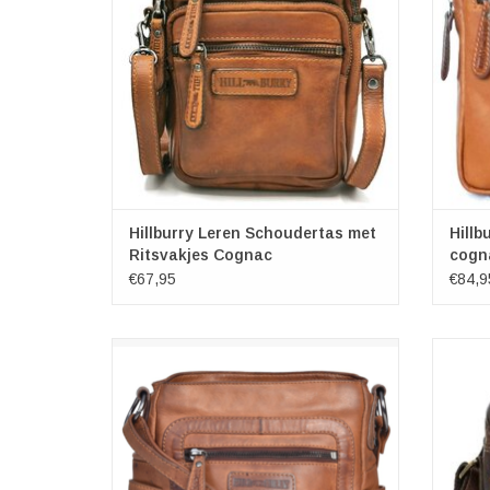
TO
Hillburry Leren Schoudertas met
Hillb
Ritsvakjes Cognac
cogn
€67,95
€84,9
Leren tassen - HillBurry Leren Schoudertas.
Sto
Degelijk, praktisch maar ook comfortabel en
cross
elegant. Hoge kwaliteit. Scherp geprijsd.
c
vin
TOEVOEGEN AAN WINKELWAGEN
afwerkin
formaa