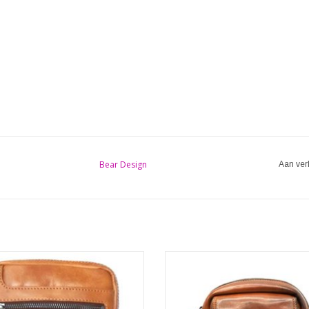
Bear Design
Aan ver
Stoere Leren Hillburry schouder
crossbodytas. Super handig schoud
tassen- Hillburry leren schoudertas
crossbodytas van gewassen le
. Heel stijlvol en gemaakt van sterk
vintagelook. Kwaliteitsleer, perf
degelijk leer. Goed afsluitbaar.