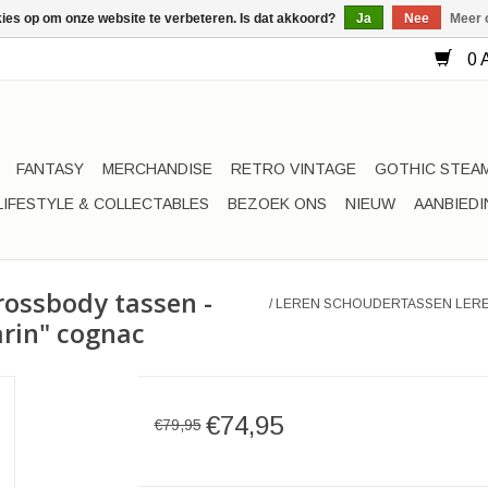
kies op om onze website te verbeteren. Is dat akkoord?
Ja
Nee
Meer 
0 A
FANTASY
MERCHANDISE
RETRO VINTAGE
GOTHIC STEA
LIFESTYLE & COLLECTABLES
BEZOEK ONS
NIEUW
AANBIED
rossbody tassen -
/
LEREN SCHOUDERTASSEN LERE
arin" cognac
€74,95
€79,95