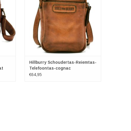
een klein
ik. Met
GEN
Hillburry Schoudertas-Reiemtas-
at
Telefoontas-cognac
€64,95