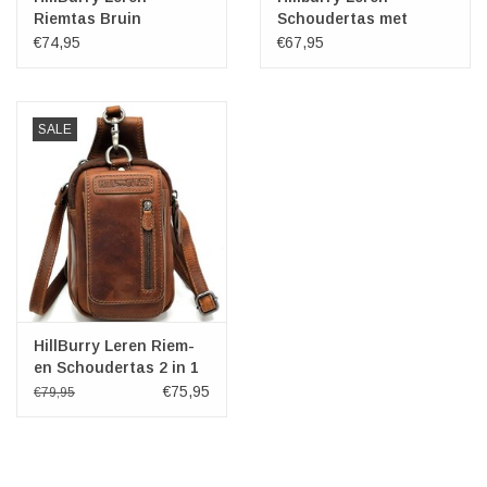
Riemtas Bruin
Schoudertas met
Ritsvakjes Cognac
€74,95
€67,95
SALE
HillBurry Leren Riem-
en Schoudertas 2 in 1
bruin
€75,95
€79,95