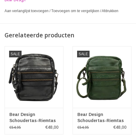
Aan verlanglijst toevoegen
/
Toevoegen om te vergelijken
/
Afdrukken
Gerelateerde producten
SALE
SALE
Bear Design
Bear Design
Schoudertas-Riemtas
Schoudertas-Riemtas
"Vikas" zwart
"Vikas" groen
€48,00
€48,00
€54,95
€54,95