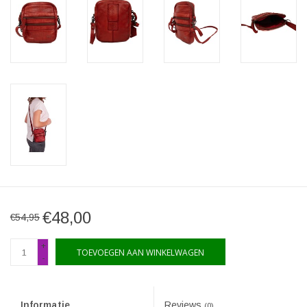
€48,00
€54,95
+
TOEVOEGEN AAN WINKELWAGEN
-
Informatie
Reviews
(0)