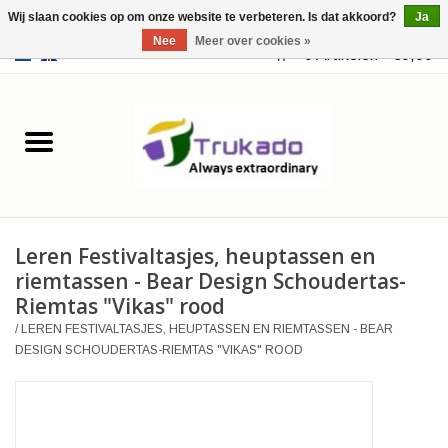
Wij slaan cookies op om onze website te verbeteren. Is dat akkoord?
Ja
Nee
Meer over cookies »
EUR
/
USD
0 Artikelen - €0,00
Home
Leer
Fantasy
Leren Festivaltasjes, heuptassen en
Merchandise
riemtassen - Bear Design Schoudertas-
Riemtas "Vikas" rood
Retro Vintage
/
LEREN FESTIVALTASJES, HEUPTASSEN EN RIEMTASSEN - BEAR
DESIGN SCHOUDERTAS-RIEMTAS "VIKAS" ROOD
Gothic Steampunk
Tassen