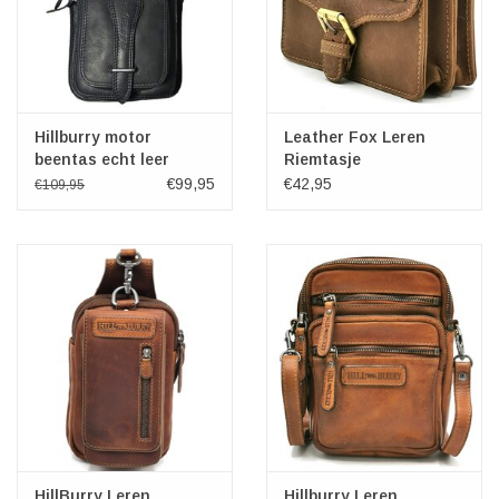
Hillburry motor
Leather Fox Leren
beentas echt leer
Riemtasje
zwart
€99,95
€42,95
€109,95
HillBurry Leren
Hillburry Leren