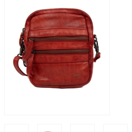
Veronese Design
Giftware & Lifestyle &
Collectables
Bezoek ons
Nieuw
Aanbiedingen