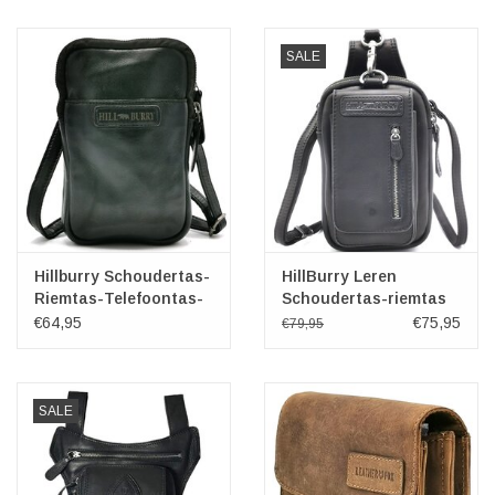
SALE
Hillburry Schoudertas-
HillBurry Leren
Riemtas-Telefoontas-
Schoudertas-riemtas
zwart
zwart
€64,95
€75,95
€79,95
SALE