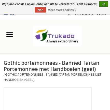
Wij slaan cookies op om onze website te verbeteren. Is dat akkoord?
Ja
Nee
Meer over cookies »
EUR
/
USD
0 Artikelen - €0,00
Home
Leer
Fantasy
Gothic portemonnees - Banned Tartan
Merchandise
Portemonnee met Handboeien (geel)
/
GOTHIC PORTEMONNEES - BANNED TARTAN PORTEMONNEE MET
Retro Vintage
HANDBOEIEN (GEEL)
Gothic Steampunk
Tassen