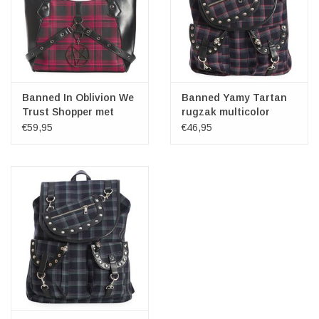
Banned In Oblivion We
Banned Yamy Tartan
Trust Shopper met
rugzak multicolor
Pentagram hanger
€59,95
€46,95