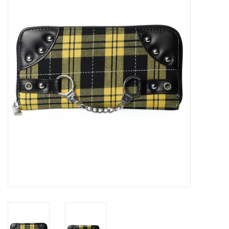
Veronese Design
Giftware & Lifestyle &
Collectables
Bezoek ons
Nieuw
Aanbiedingen