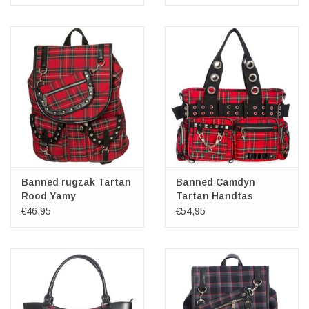
Banned rugzak Tartan
Banned Camdyn
Rood Yamy
Tartan Handtas
€46,95
€54,95