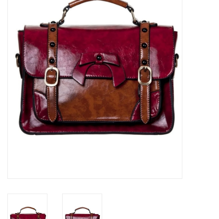
Veronese Design
Giftware & Lifestyle &
Collectables
Bezoek ons
Nieuw
Aanbiedingen