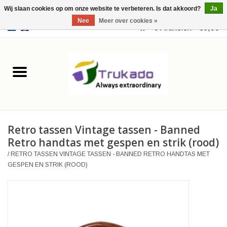
Wij slaan cookies op om onze website te verbeteren. Is dat akkoord?
Ja
Nee
Meer over cookies »
EUR
/
USD
0 Artikelen - €0,00
Home
Leer
Fantasy
Retro tassen Vintage tassen - Banned
Merchandise
Retro handtas met gespen en strik (rood)
/
RETRO TASSEN VINTAGE TASSEN - BANNED RETRO HANDTAS MET
Retro Vintage
GESPEN EN STRIK (ROOD)
Gothic Steampunk
Tassen