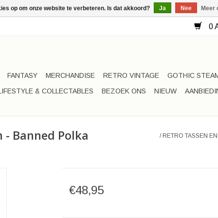
kies op om onze website te verbeteren. Is dat akkoord?
Ja
Nee
Meer 
0 A
FANTASY
MERCHANDISE
RETRO VINTAGE
GOTHIC STEA
LIFESTYLE & COLLECTABLES
BEZOEK ONS
NIEUW
AANBIED
n - Banned Polka
/
RETRO TASSEN EN
€48,95