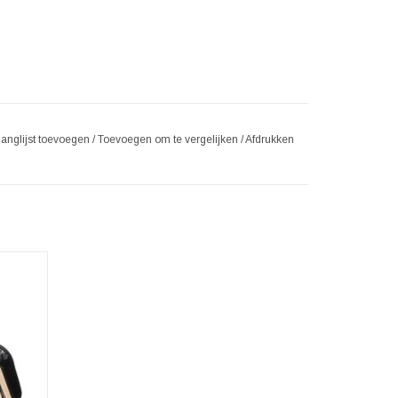
langlijst toevoegen
/
Toevoegen om te vergelijken
/
Afdrukken
as
21cm x
GEN