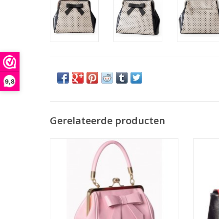
9,8
Gerelateerde producten
Een tas met strik is nooit saai. Vooral een
50s stijl roze laktas met een strik aan de
Banned
voorkant. Nostalgisch, elegant en chic!
(
TOEVOEGEN AAN WINKELWAGEN