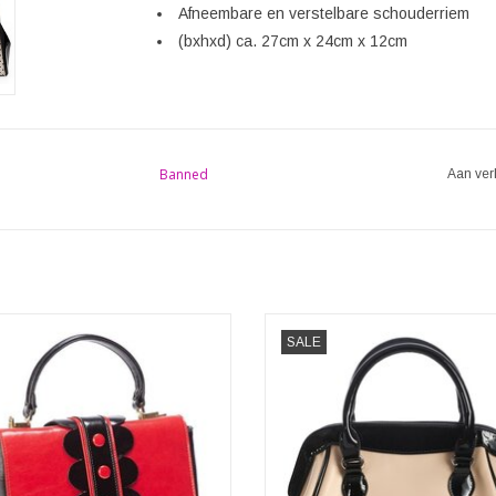
Afneembare en verstelbare schouderriem
(bxhxd) ca. 27cm x 24cm x 12cm
Banned
Aan ver
Banned
SALE
Back to Business Retro handt
 Retro handtas DEIDRA rood/zwart
Kleur: beige-zwart
bxhxd) ca. 27cm x 17cm x 9cm
Afmetingen: (bxhxd) ca. 30cm x 
11cm
TOEVOEGEN AAN WINKELWA