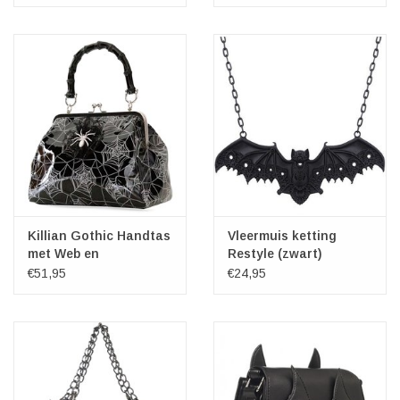
Killian Gothic Handtas
Vleermuis ketting
met Web en
Restyle (zwart)
Spinnenbroche
€51,95
€24,95