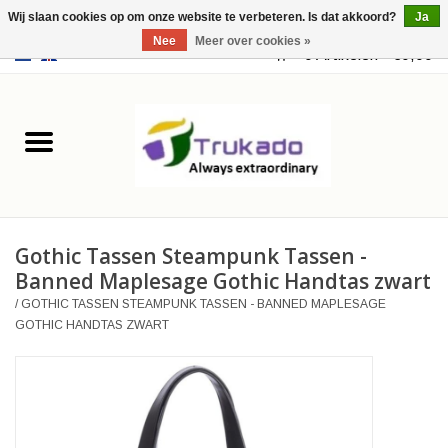
Wij slaan cookies op om onze website te verbeteren. Is dat akkoord?
Ja
Nee
Meer over cookies »
EUR
/
USD
0 Artikelen - €0,00
Home
Leer
Fantasy
Gothic Tassen Steampunk Tassen -
Merchandise
Banned Maplesage Gothic Handtas zwart
/
GOTHIC TASSEN STEAMPUNK TASSEN - BANNED MAPLESAGE
Retro Vintage
GOTHIC HANDTAS ZWART
Gothic Steampunk
Tassen