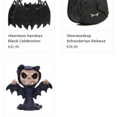
Vleermuis Handtas
Vleermuiskop
Black Celebration
Schoudertas Release
the Bats
€41,95
€39,95