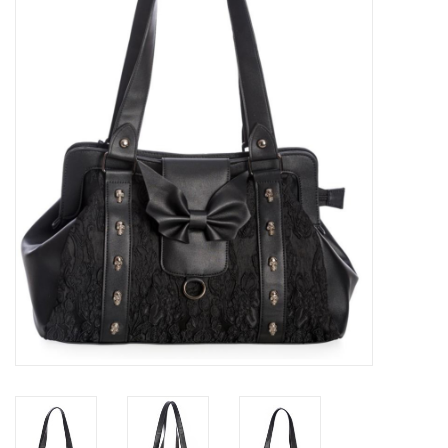
Veronese Design
Giftware & Lifestyle &
Collectables
Bezoek ons
Nieuw
Aanbiedingen