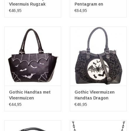
Vleermuis Rugzak
Pentagram en
Vleermuisvleugels
€46,95
€64,95
Gothic Handtas met
Gothic Vleermuizen
Vleermuizen
Handtas Dragon
Nymph
€44,95
€46,95