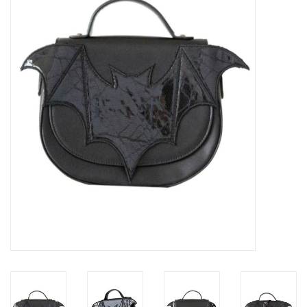
Veronese Design
Giftware & Lifestyle &
Collectables
Bezoek ons
Nieuw
Aanbiedingen