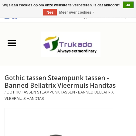
Wij slaan cookies op om onze website te verbeteren. Is dat akkoord?
Ja
Nee
Meer over cookies »
EUR
/
USD
0 Artikelen - €0,00
Home
Leer
Fantasy
Gothic tassen Steampunk tassen -
Merchandise
Banned Bellatrix Vleermuis Handtas
/
GOTHIC TASSEN STEAMPUNK TASSEN - BANNED BELLATRIX
Retro Vintage
VLEERMUIS HANDTAS
Gothic Steampunk
Tassen