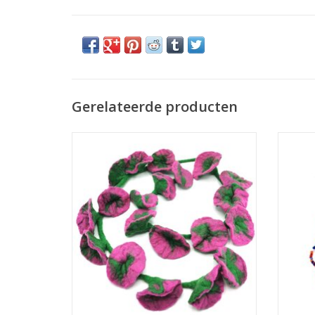
Gerelateerde producten
Vilten Bloemen Slinger Belle
Vilten
Handgemaakt, ca 180cm
TOEVOEGEN AAN WINKELWAGEN
TO