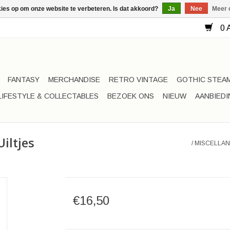
kies op om onze website te verbeteren. Is dat akkoord?
Ja
Nee
Meer 
0 A
FANTASY
MERCHANDISE
RETRO VINTAGE
GOTHIC STEA
LIFESTYLE & COLLECTABLES
BEZOEK ONS
NIEUW
AANBIED
Uiltjes
/
MISCELLAN
€16,50