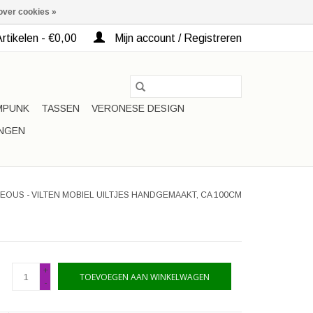
over cookies »
rtikelen - €0,00
Mijn account / Registreren
MPUNK
TASSEN
VERONESE DESIGN
INGEN
EOUS - VILTEN MOBIEL UILTJES HANDGEMAAKT, CA 100CM
+
TOEVOEGEN AAN WINKELWAGEN
-