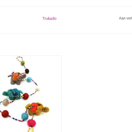
Trukado
Aan ver
 Mobiel Olifantjes handgemaakt, ca.
100cm
EVOEGEN AAN WINKELWAGEN