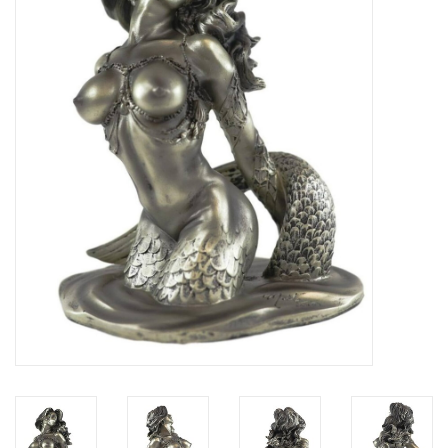
Veronese Design
Giftware & Lifestyle &
Collectables
Bezoek ons
Nieuw
Aanbiedingen