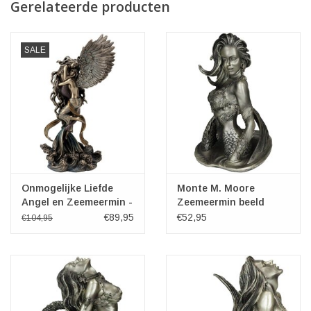
Gerelateerde producten
SALE
Onmogelijke Liefde
Monte M. Moore
Angel en Zeemeermin -
Zeemeermin beeld
Selina Fenech
"Invitation"
€89,95
€52,95
€104,95