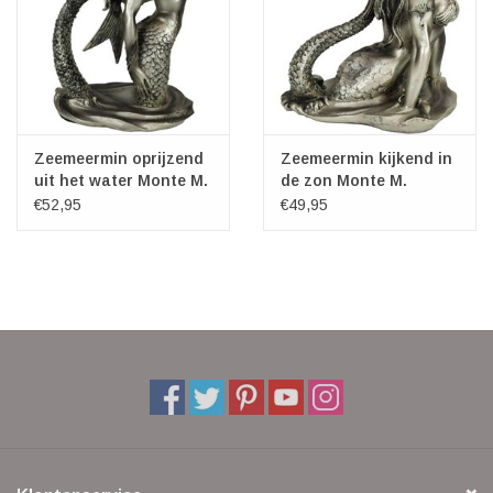
Zeemeermin oprijzend
Zeemeermin kijkend in
uit het water Monte M.
de zon Monte M.
Moore
Moore
€52,95
€49,95