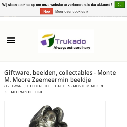
Wij slaan cookies op om onze website te verbeteren. Is dat akkoord?
Ja
Nee
Meer over cookies »
EUR
/
USD
0 Artikelen - €0,00
Home
Leer
Fantasy
Giftware, beelden, collectables - Monte
Merchandise
M. Moore Zeemeermin beeldje
/
GIFTWARE, BEELDEN, COLLECTABLES - MONTE M. MOORE
Retro Vintage
ZEEMEERMIN BEELDJE
Gothic Steampunk
Tassen