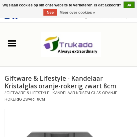
Wij slaan cookies op om onze website te verbeteren. Is dat akkoord?
Ja
Nee
Meer over cookies »
EUR
/
USD
0 Artikelen - €0,00
Home
Leer
Fantasy
Giftware & Lifestyle - Kandelaar
Merchandise
Kristalglas oranje-rokerig zwart 8cm
/
GIFTWARE & LIFESTYLE - KANDELAAR KRISTALGLAS ORANJE-
Retro Vintage
ROKERIG ZWART 8CM
Gothic Steampunk
Tassen