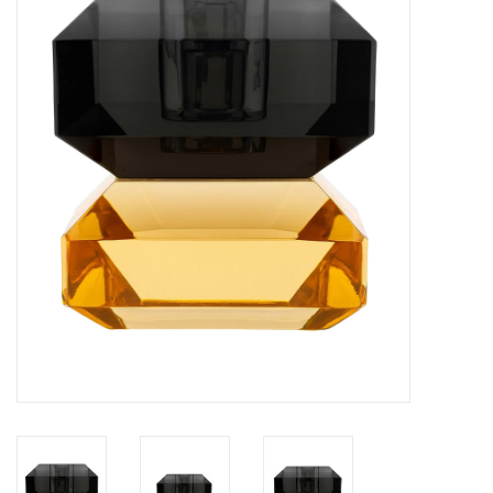
Veronese Design
Giftware & Lifestyle &
Collectables
Bezoek ons
Nieuw
Aanbiedingen