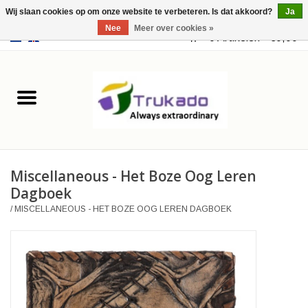
Wij slaan cookies op om onze website te verbeteren. Is dat akkoord?
Ja
Nee
Meer over cookies »
EUR
/
USD
0 Artikelen - €0,00
Home
Leer
Fantasy
Miscellaneous - Het Boze Oog Leren
Merchandise
Dagboek
/
MISCELLANEOUS - HET BOZE OOG LEREN DAGBOEK
Retro Vintage
Gothic Steampunk
Tassen