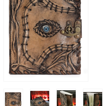
Veronese Design
Giftware & Lifestyle &
Collectables
Bezoek ons
Nieuw
Aanbiedingen