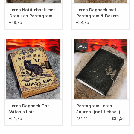
Leren Notitieboek met
Leren Dagboek met
Draak en Pentagram
Pentagram & Bezem
20cm x 15cm
€29,95
€34,95
SALE
Leren Dagboek The
Pentagram Leren
Witch's Lair
Journal (notitieboek)
€31,95
€38,50
€39,95