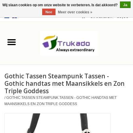
Wij slaan cookies op om onze website te verbeteren. Is dat akkoord?
Ja
Nee
Meer over cookies »
EUR
/
USD
0 Artikelen - €0,00
Home
Leer
Fantasy
Gothic Tassen Steampunk Tassen -
Merchandise
Gothic handtas met Maansikkels en Zon
Triple Goddess
Retro Vintage
/
GOTHIC TASSEN STEAMPUNK TASSEN - GOTHIC HANDTAS MET
MAANSIKKELS EN ZON TRIPLE GODDESS
Gothic Steampunk
Tassen