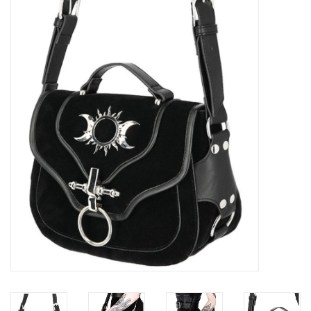
Veronese Design
Giftware & Lifestyle &
Collectables
Bezoek ons
Nieuw
Aanbiedingen