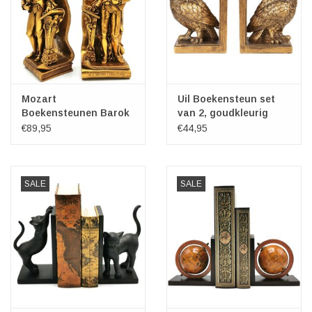
Mozart
Uil Boekensteun set
Boekensteunen Barok
van 2, goudkleurig
stijl set van 2
€89,95
€44,95
SALE
SALE