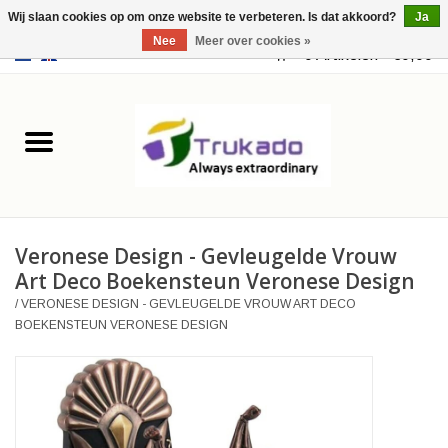
Wij slaan cookies op om onze website te verbeteren. Is dat akkoord?
Ja
Nee
Meer over cookies »
EUR
/
USD
0 Artikelen - €0,00
Home
Leer
Fantasy
Veronese Design - Gevleugelde Vrouw
Merchandise
Art Deco Boekensteun Veronese Design
/
VERONESE DESIGN - GEVLEUGELDE VROUW ART DECO
Retro Vintage
BOEKENSTEUN VERONESE DESIGN
Gothic Steampunk
Tassen