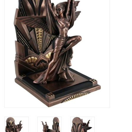
Veronese Design
Giftware & Lifestyle &
Collectables
Bezoek ons
Nieuw
Aanbiedingen