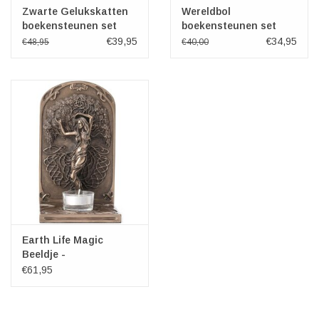
Zwarte Gelukskatten
Wereldbol
boekensteunen set
boekensteunen set
van 2
van 2
€39,95
€34,95
€48,95
€40,00
Earth Life Magic
Beeldje -
Theelichthouder door
€61,95
Selina Fenech