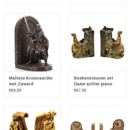
Maltese Kruisvaarder
Boekensteunen set
met Zwaard
Dame achter piano
Boekensteun
Barok stijl
€69,95
€87,95