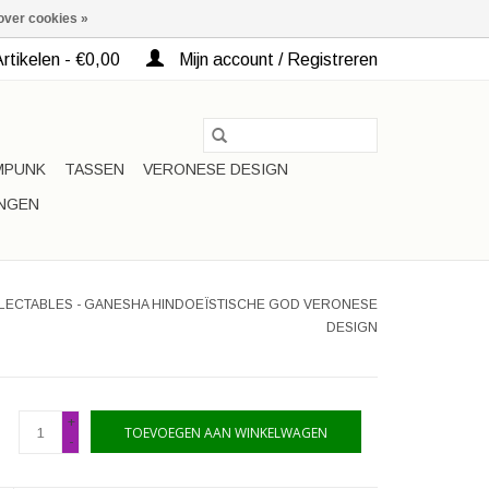
over cookies »
rtikelen - €0,00
Mijn account / Registreren
MPUNK
TASSEN
VERONESE DESIGN
INGEN
LECTABLES - GANESHA HINDOEÏSTISCHE GOD VERONESE
DESIGN
+
TOEVOEGEN AAN WINKELWAGEN
-