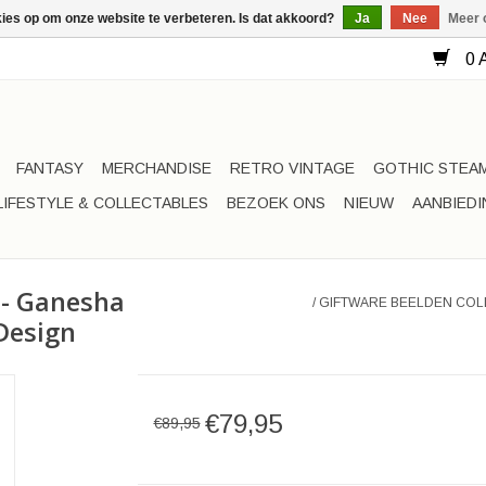
kies op om onze website te verbeteren. Is dat akkoord?
Ja
Nee
Meer 
0 A
FANTASY
MERCHANDISE
RETRO VINTAGE
GOTHIC STEA
LIFESTYLE & COLLECTABLES
BEZOEK ONS
NIEUW
AANBIED
 - Ganesha
/
GIFTWARE BEELDEN COL
Design
€79,95
€89,95