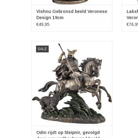
Vishnu Gebronsd beeld Veronese
Laks
Design 19cm
Vero
€49,95
€76,9
Odin rijdt op Sleipnir, gevolgd door een wolf
SALE
gebronsd beeld
Afmetingen : 30 cm x 14,5 cm x 32 cm
TOEVOEGEN AAN WINKELWAGEN
Odin rijdt op Sleipnir, gevolgd