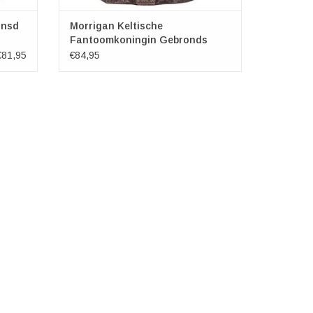
onsd
Morrigan Keltische
Fantoomkoningin Gebronds
Beeld 22cm
€81,95
€84,95