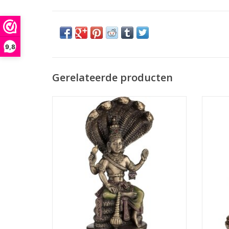
9,8
Gerelateerde producten
Vishnu de Hindoeïstische God Gebronsd
Laksh
beeld
Veronese Design
Afmetingen: (hxbxd) ca. 19cm x 10cm X
Afmet
8,5cm