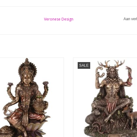
Veronese Design
Aan ver
mi Hindoeïstische Godin Veronese
Cernunnos en Dieren Gehoornd
SALE
Design
Gebronsd Beeld
Veronese Design
Afmeting: 23cm
ingen: (hxbxd) ca. 18cm x 13cm x
Gegoten in de fijnste hars
10cm
Afgewerkt in brons
TOEVOEGEN AAN WINKELWA