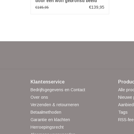
door een wolf gebronsd beeld
€139,95
€185,95
Klantenservice
Produc
Bedrijfsgegevens en Contact
Alle pro
Over ons
Nieuwe 
Verzenden & retourneren
Aanbied
Betaalmethoden
Tags
Garantie en klachten
RSS-fee
Herroepingsrecht