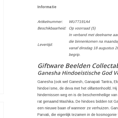
Informatie
Artikelnummer:
WU77191A4
Beschikbaarheid:
Op voorraad
(5)
In verband met deelname aan
die binnenkomen na maandag
Levertijd:
vanaf dinsdag 18 augustus 2
begrip.
Giftware Beelden Collecta
Ganesha Hindoeïstische God V
Ganesha (ook wel Ganesh, Ganapati Tantra, Eka
hindoeïsme, de deva met het olifantenhoofd. Hij
hindernissen weg en is de beschermheilige van r
rat genaamd Mashika. De hindoes bidden tot Ga
een nieuwe baan of wanneer ze verhuizen. Gan
Parvati, die eigenlijk tezamen in de kosmogoni