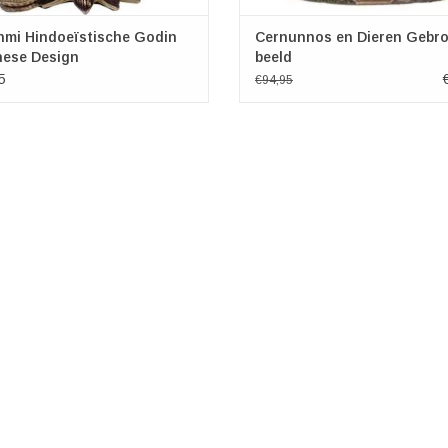
hmi Hindoeïstische Godin
Cernunnos en Dieren Gebr
nese Design
beeld
5
€94,95