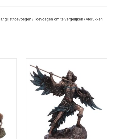
langlijst toevoegen
/
Toevoegen om te vergelijken
/
Afdrukken
e God
Materiaal: Polyresin
Afmetingen: (hxbxd) ca. 22cm x 22cm x
11cm
Gebronsd Morrigan beeldje.
Gegoten in de fijnste hars.
Vakkundig met de hand geschilderd.
GEN
Mooie aanvulling op elke mythologische
collectie.
TOEVOEGEN AAN WINKELWAGEN