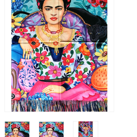
Veronese Design
Giftware & Lifestyle &
Collectables
Bezoek ons
Nieuw
Aanbiedingen