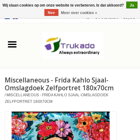
Wij slaan cookies op om onze website te verbeteren. Is dat akkoord?
Ja
Nee
Meer over cookies »
EUR
/
USD
0 Artikelen - €0,00
Home
Leer
Fantasy
Miscellaneous - Frida Kahlo Sjaal-
Merchandise
Omslagdoek Zelfportret 180x70cm
/
MISCELLANEOUS - FRIDA KAHLO SJAAL-OMSLAGDOEK
Retro Vintage
ZELFPORTRET 180X70CM
Gothic Steampunk
Tassen