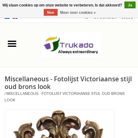
Wij slaan cookies op om onze website te verbeteren. Is dat akkoord?
Ja
Nee
Meer over cookies »
EUR
/
USD
0 Artikelen - €0,00
Home
Leer
Fantasy
Miscellaneous - Fotolijst Victoriaanse stijl
Merchandise
oud brons look
/
MISCELLANEOUS - FOTOLIJST VICTORIAANSE STIJL OUD BRONS
Retro Vintage
LOOK
Gothic Steampunk
Tassen