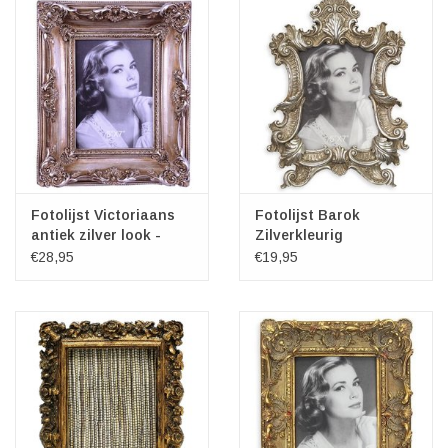
Fotolijst Victoriaans
Fotolijst Barok
antiek zilver look -
Zilverkleurig
Large
€28,95
€19,95