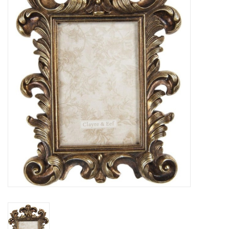
Veronese Design
Giftware & Lifestyle &
Collectables
Bezoek ons
Nieuw
Aanbiedingen